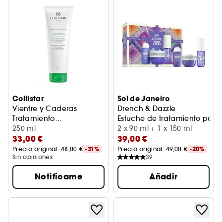
Collistar
Sol de Janeiro
Vientre y Caderas
Drench & Dazzle
Tratamiento
Estuche de tratamiento para 
Remodelante efecto faja
250 ml
2 x 90 ml + 1 x 150 ml
33,00 €
39,00 €
invisible
Precio original: 
48,00 €
-31%
Precio original: 
49,00 €
-20%
Sin opiniones
39
Notifícame
Añadir