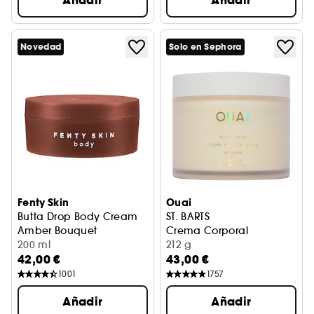
Añadir
Añadir
Novedad
Solo en Sephora
Fenty Skin
Ouai
Butta Drop Body Cream
ST. BARTS
Amber Bouquet
Crema Corporal
Tratamiento corporal hidratante
200 ml
212 g
42,00 €
43,00 €
1001
1757
Añadir
Añadir