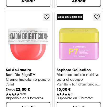
Añadir
Añadir
Solo en Sephora
Sol de Janeiro
Sephora Collection
Bom Dia BrightTM
Manteca batida nutritiva
Crema hidratante para el cuerpo
para el cuerpo
75ml
Hidratación 24H
Vanille + lait d'amande
22,00 €
15,00 €
(200 ml)
Desde
6109
13
Disponible en 3 formatos
Disponible en 3 formatos