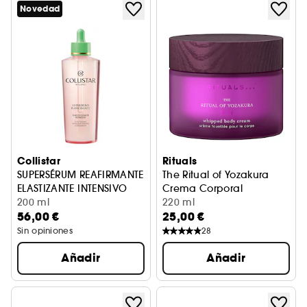
Novedad
Collistar
Rituals
SUPERSÉRUM REAFIRMANTE
The Ritual of Yozakura
ELASTIZANTE INTENSIVO
Crema Corporal
SÉRUM CORPORAL
200 ml
220 ml
56,00 €
25,00 €
Sin opiniones
28
Añadir
Añadir