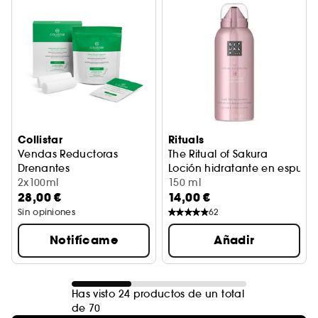
Collistar
Rituals
Vendas Reductoras
The Ritual of Sakura
Drenantes
Loción hidratante en espuma
Vendas eficacia inmediata y progresiva
2x100ml
150 ml
28,00 €
14,00 €
Sin opiniones
62
Notifícame
Añadir
Has visto 24 productos de un total
de 70