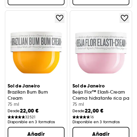
Sol de Janeiro
Sol de Janeiro
Brazilian Bum Bum
Beija Flor™ Elasti-Cream
Cream
Crema hidratante rica para 
Crema corporal brasileña Bum Bum
75 ml
75 ml
22,00 €
22,00 €
Desde
Desde
32521
16
Disponible en 3 formatos
Disponible en 3 formatos
Añadir
Añadir