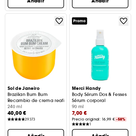
Añadir
Añadir
Promo
Sol de Janeiro
Merci Handy
Brazilian Bum Bum
Body Sérum Dos & Fesses
Recambio de crema reafirmante y suavizante
Sérum corporal
240 ml
90 ml
40,00 €
7,00 €
29373
Precio original: 
16,99 €
-58%
1