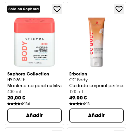
Solo en Sephora
Sephora Collection
Erborian
HYDRATE
CC Body
Manteca corporal nutritiva con manteca de karité
Cuidado corporal perfeccion
400 ml
120 mL
20,00 €
49,00 €
136
13
Añadir
Añadir