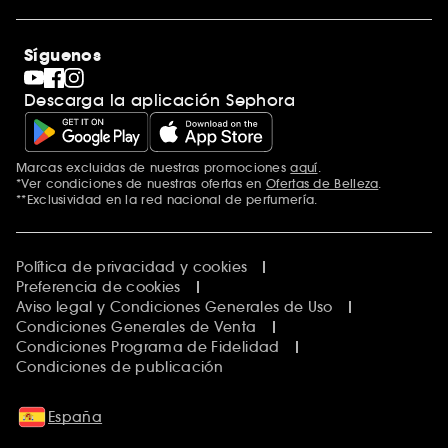
Sephora Stands
Rebajas
Internacional
Maquillaje
Descubrir Sephora
Síguenos
San Valentín
Código promocional Sephora
Día del Padre
Descarga la aplicación Sephora
Premio Sephora
Día de la Madre
Calendario Adviento
Singles' Day
Marcas excluidas de nuestras promociones
aquí
.
Black Friday
*Ver condiciones de nuestras ofertas en
Ofertas de Belleza
.
Cyber Monday
**Exclusividad en la red nacional de perfumería.
Blue Monday
Clean at Sephora
Política de privacidad y cookies
Preferencia de cookies
Aviso legal y Condiciones Generales de Uso
Condiciones Generales de Venta
Condiciones Programa de Fidelidad
Condiciones de publicación
España