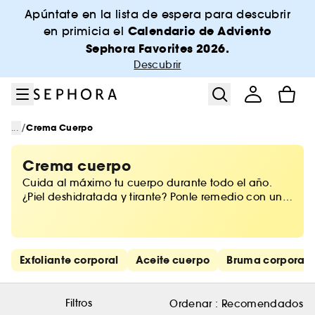
Ir al menú
Ir al contenido principal
Ir al pie de página
Apúntate en la lista de espera para descubrir
Calendario de Adviento
en primicia el
Sephora Favorites 2026.
Descubrir
/
...
Crema Cuerpo
Crema cuerpo
Cuida al máximo tu cuerpo durante todo el año.
¿Piel deshidratada y tirante? Ponle remedio con una
crema hidratante corporal adecuada. Rica e
intensa, conseguirás toda la suavidad y nutrición
que necesitas. En Sephora encontrarás una
selección de cremas hidratantes para recuperar
Saltar los enlaces rápidos
Exfoliante corporal
Aceite cuerpo
Bruma corporal
una piel perfecta y luminosa.
Filtros
Ordenar :
Recomendados