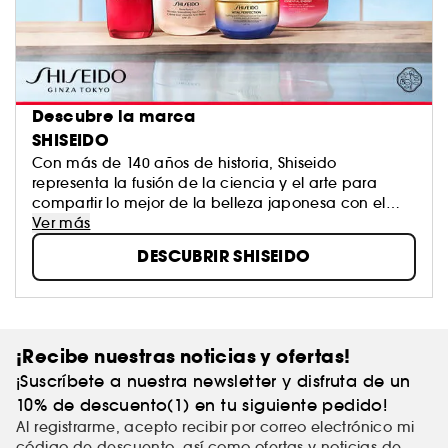
Descubre la marca
SHISEIDO
Con más de 140 años de historia, Shiseido
representa la fusión de la ciencia y el arte para
compartir lo mejor de la belleza japonesa con el
mundo. La combinación de tradición, respeto,
Ver más
bienestar y tecnología consiguen resultados
DESCUBRIR SHISEIDO
efectivos y el perfecto equilibrio entre cuerpo y
espíritu. Hoy, Shiseido sigue a la vanguardia de la
tecnología cosmética, siendo la marca más
galardonada en investigación científica por los
premios IFSCC.
¡Recibe nuestras noticias y ofertas!
¡Suscríbete a nuestra newsletter y disfruta de un
10% de descuento(1) en tu siguiente pedido!
Al registrarme, acepto recibir por correo electrónico mi
código de descuento, así como ofertas y noticias de