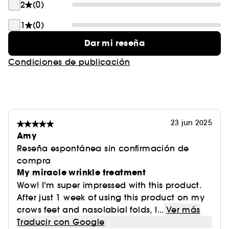
2
(0)
- Utilizar Vital Perfection LiftDefine Radiance
Serum
1
(0)
- Utilizar Vital Perfection Uplifting and Firming
Dar mi reseña
Cream
Condiciones de publicación
Para todos los tipos de piel.
Probado por dermatólogos
23 jun 2025
Amy
Reseña espontánea sin confirmación de
compra
My miracle wrinkle treatment
Wow! I'm super impressed with this product.
After just 1 week of using this product on my
crows feet and nasolabial folds, I...
Ver más
Traducir con Google