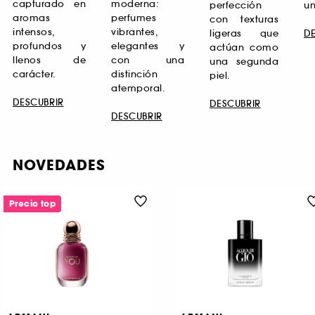
capturado en
moderna:
perfección
un
aromas
perfumes
con texturas
intensos,
vibrantes,
ligeras que
D
profundos y
elegantes y
actúan como
llenos de
con una
una segunda
carácter.
distinción
piel.
atemporal.
DESCUBRIR
DESCUBRIR
DESCUBRIR
NOVEDADES
Precio top