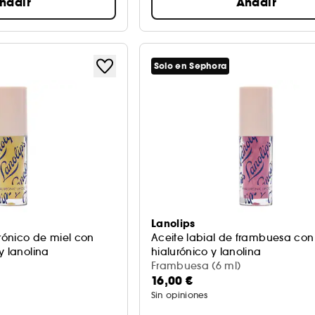
ñadir
Añadir
Solo en Sephora
Lanolips
urónico de miel con
Aceite labial de frambuesa con
y lanolina
hialurónico y lanolina
Frambuesa (6 ml)
16,00 €
Sin opiniones