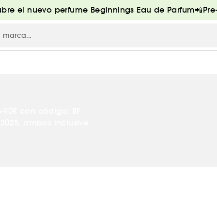
bre el nuevo perfume Beginnings Eau de Parfum📲Pr
>90€ con código: BF.
2025, ambos inclusive.