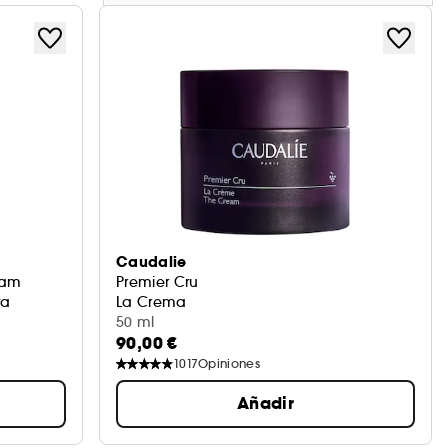
Caudalie
eam
Premier Cru
ra
La Crema
50 ml
90,00 €
1017
Opiniones
Añadir