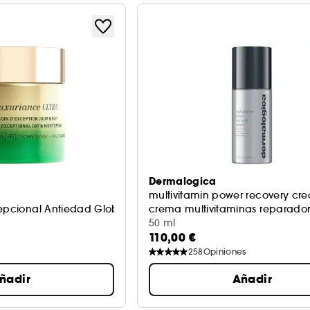
Dermalogica
multivitamin power recovery cr
cepcional Antiedad Global Día y Noche
crema multivitaminas reparado
50 ml
110,00 €
258
Opiniones
ñadir
Añadir