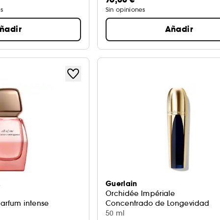
s
Sin opiniones
ñadir
Añadir
z
Guerlain
Orchidée Impériale
parfum intense
Concentrado de Longevidad
50 ml