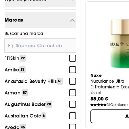
Maquillaje
1184
Marcas
Tratamiento
1445
Buscar una marca
Perfume
595
Cabello
540
111Skin
22
Accesorios
153
Amika
31
Cuerpo
26
Nuxe
Anastasia Beverly Hills
Nuxuriance Ultra
51
El Tratamiento Ex
Armani
75 ml
57
85,00 €
Augustinus Bader
28
31
Opiniones
Australian Gold
A
6
Aveda
45