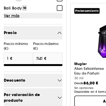
Bali Body
10
Prelanzamiento
Ver más
Precio
Precio mínimo
Precio máximo
(€)
(€)
Mugler
Alien Extraintense
Eau de Parfum
30 ml
Descuento
86,00 €
Desde
Sin opiniones
Disponible en 4 form
-0
14
Por valoración de
producto
A
-14.8
1