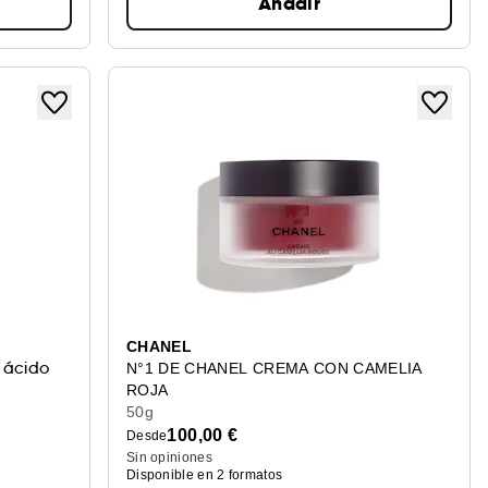
Añadir
CHANEL
 ácido
N°1 DE CHANEL CREMA CON CAMELIA
ROJA
Rellena – Alisa – Protege
50g
100,00 €
Desde
Sin opiniones
Disponible en 2 formatos