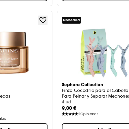
Novedad
Sephora Collection
Pinza Cocodrilo para el Cabello
Secas
Para Peinar y Separar Mechone
4 ud
9,00 €
2
Opiniones
atos