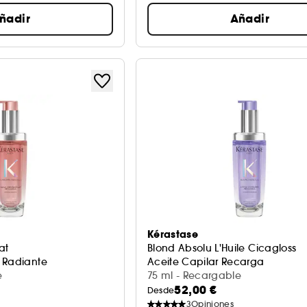
ñadir
Añadir
Kérastase
at
Blond Absolu L'Huile Cicagloss
 Radiante
Aceite Capilar Recarga
e
75 ml - Recargable
52,00 €
Desde
3
Opiniones