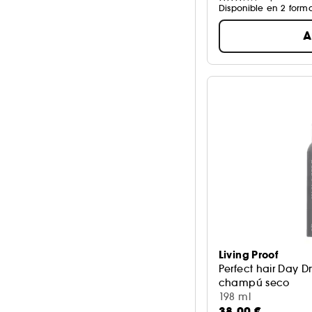
Disponible en 2 form
A
Living Proof
Perfect hair Day 
champú seco
198 ml
38,00 €