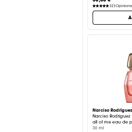
323
Opinione
A
Narciso Rodrígue
Narciso Rodriguez
all of me eau de 
30 ml