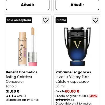
Añadir
Añadir
Solo en Sephora
Promo
Benefit Cosmetics
Rabanne Fragances
Boiing Cakeless
Invictus Victory Elixir
Concealer
cálido y especiado
Corrector de Ojeras de Alta Cobertura
Tono 3
50 ml
31,00 €
60,00 €
Desde
2433
Precio original: 
75,00 €
-20%
Disponible en 19 tonos
588
Disponible en 3 formatos