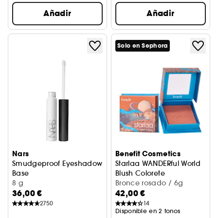
Añadir
Añadir
Solo en Sephora
Nars
Benefit Cosmetics
Smudgeproof Eyeshadow
Starlaa WANDERful World
Base
Blush Colorete
Prebase de sombra de ojos
8 g
Bronce rosado
Bronce rosado / 6g
36,00 €
42,00 €
2750
14
Disponible en 2 tonos