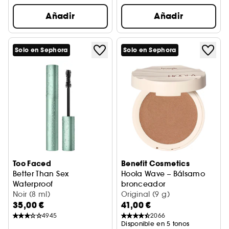
Añadir
Añadir
Solo en Sephora
Solo en Sephora
Too Faced
Benefit Cosmetics
Better Than Sex
Hoola Wave – Bálsamo
Waterproof
bronceador
Máscara resistente al agua
Noir (8 ml)
Original (9 g)
35,00 €
41,00 €
4945
2066
Disponible en 5 tonos