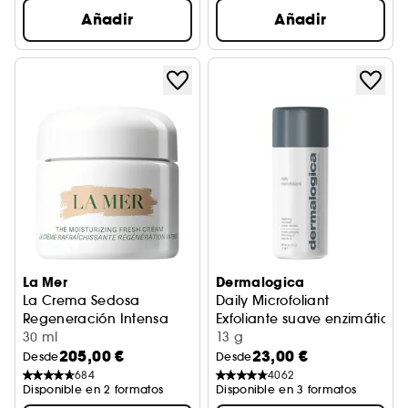
Añadir
Añadir
La Mer
Dermalogica
La Crema Sedosa
Daily Microfoliant
Regeneración Intensa
Exfoliante suave enzimático
Crema Facial Hidratante
30 ml
13 g
205,00 €
23,00 €
Desde
Desde
684
4062
Disponible en 2 formatos
Disponible en 3 formatos