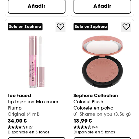
Añadir
Añadir
Solo en Sephora
Solo en Sephora
Too Faced
Sephora Collection
Lip Injection Maximum
Colorful Blush
Plump
Colorete en polvo
Brillo Labial Voluminizador
Original (4 ml)
01 Shame on you (3,50 g)
34,00 €
13,99 €
1127
194
Disponible en 5 tonos
Disponible en 5 tonos