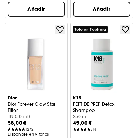
Añadir
Añadir
Solo en Sephora
Dior
K18
Dior Forever Glow Star
PEPTIDE PREP Detox
Filter
Shampoo
Fluido sublimador de tez e iluminador
1N (30 ml)
No Decolorante
250 ml
58,00 €
45,00 €
1272
818
Disponible en 9 tonos