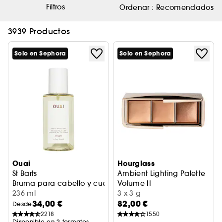
Filtros
Ordenar :
Recomendados
3939 Productos
Solo en Sephora
Solo en Sephora
Ouai
Hourglass
St Barts
Ambient Lighting Palette
Bruma para cabello y cuerpo
Volume II
236 ml
Paleta rostro
3 x 3 g
34,00 €
82,00 €
Desde
2218
1550
Disponible en 2 formatos