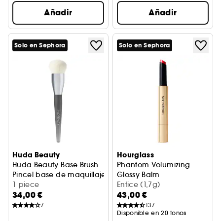
Añadir
Añadir
Solo en Sephora
Solo en Sephora
Huda Beauty
Hourglass
Huda Beauty Base Brush
Phantom Volumizing
Pincel base de maquillaje
Glossy Balm
1 piece
Bálsamo labial
Entice (1,7g)
34,00 €
43,00 €
7
137
Disponible en 20 tonos