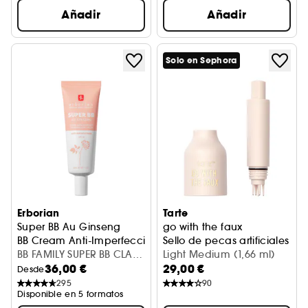
Añadir
Añadir
Solo en Sephora
Erborian
Tarte
Super BB Au Ginseng
go with the faux
BB Cream Anti-Imperfecciones
Sello de pecas artificiales
BB FAMILY SUPER BB CLAIR
Light Medium (1,66 ml)
36,00 €
29,00 €
40ML
Desde
295
90
Disponible en 5 formatos