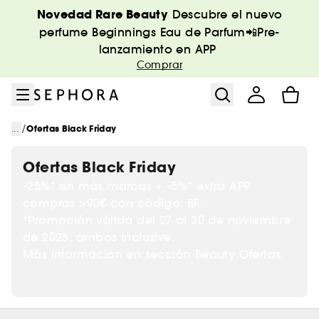
Ir al menú
Ir al contenido principal
Ir al pie de página
Novedad Rare Beauty
Descubre el nuevo
perfume Beginnings Eau de Parfum📲Pre-
lanzamiento en APP
Comprar
/
...
Ofertas Black Friday
Ofertas Black Friday
-25%* en más marcas + -5%* extra APP
compras >90€ con código: BF.
*Promoción válida del 27 al 30 de noviembre
de 2025, ambos inclusive.
Más información en sección Beauty Ofertas.