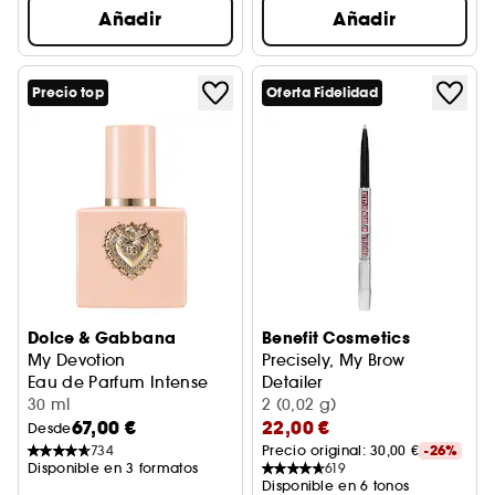
Añadir
Añadir
Precio top
Oferta Fidelidad
Dolce & Gabbana
Benefit Cosmetics
My Devotion
Precisely, My Brow
Eau de Parfum Intense
Detailer
30 ml
Lápiz de cejas
2 (0,02 g)
67,00 €
22,00 €
Desde
734
Precio original: 
30,00 €
-26%
Disponible en 3 formatos
619
Disponible en 6 tonos