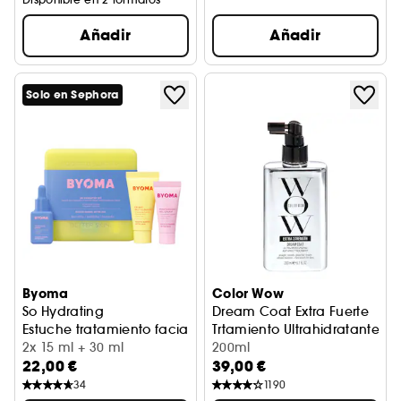
Añadir
Añadir
Solo en Sephora
Byoma
Color Wow
So Hydrating
Dream Coat Extra Fuerte
Estuche tratamiento facial hidratante
Trtamiento Ultrahidratante A
2x 15 ml + 30 ml
200ml
22,00 €
39,00 €
34
1190