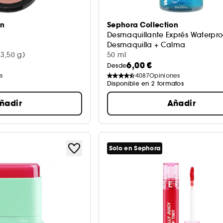
on
Sephora Collection
Desmaquillante Exprés Waterpro
Desmaquilla + Calma
3,50 g)
50 ml
6,00 €
Desde
s
4087
Opiniones
Disponible en 2 formatos
ñadir
Añadir
Solo en Sephora