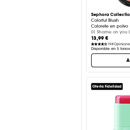
Sephora Collecti
Colorful Blush
Colorete en polvo
01 Shame on you (
13,99 €
194
Opinione
Disponible en 5 tonos
A
Oferta Fidelidad