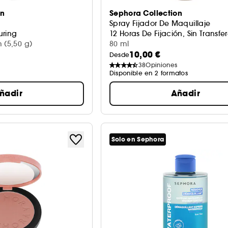
on
Sephora Collection
Spray Fijador De Maquillaje
uring
12 Horas De Fijación, Sin Transfe
 (5,50 g)
80 ml
10,00 €
Desde
38
Opiniones
Disponible en 2 formatos
ñadir
Añadir
Solo en Sephora