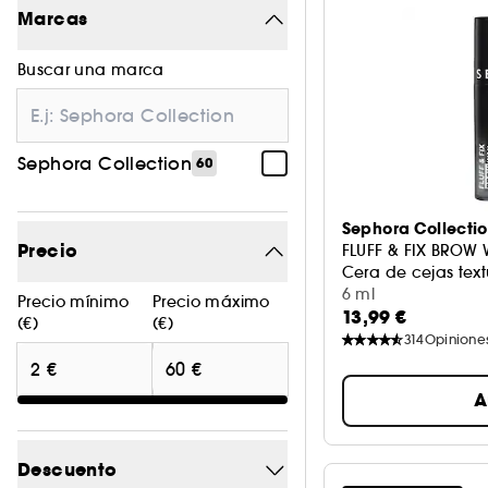
Maquillaje
26
Marcas
Tratamiento
14
Buscar una marca
Cabello
1
Accesorios
19
Sephora Collection
60
Sephora Collecti
Precio
FLUFF & FIX BROW
Cera de cejas text
6 ml
Precio mínimo
Precio máximo
13,99 €
(€)
(€)
314
Opinione
A
Descuento