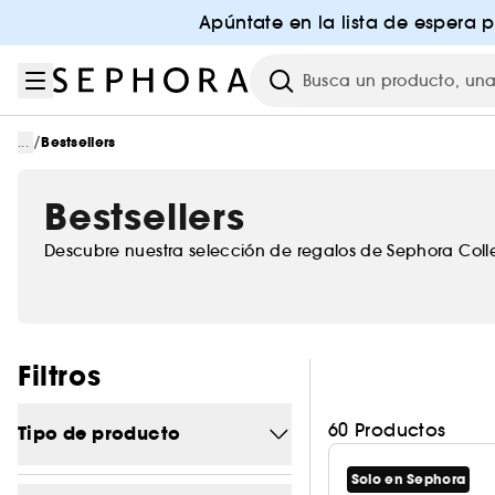
Ir al menú
Ir al contenido principal
Ir al pie de página
Apúntate en la lista de espera 
Investigación
/
...
Bestsellers
Bestsellers
Descubre nuestra selección de regalos de Sephora Colle
Saltar los filtros
Filtros
60 Productos
Tipo de producto
Solo en Sephora