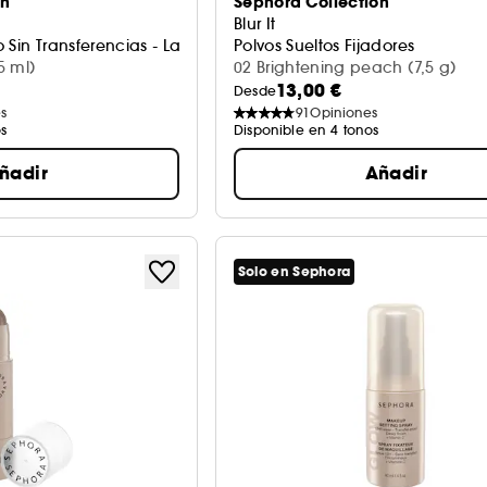
on
Sephora Collection
Blur It
 Sin Transferencias - Labial Líquido Mate
Polvos Sueltos Fijadores
5 ml)
02 Brightening peach (7,5 g)
13,00 €
Desde
s
91
Opiniones
s
Disponible en 4 tonos
ñadir
Añadir
Solo en Sephora