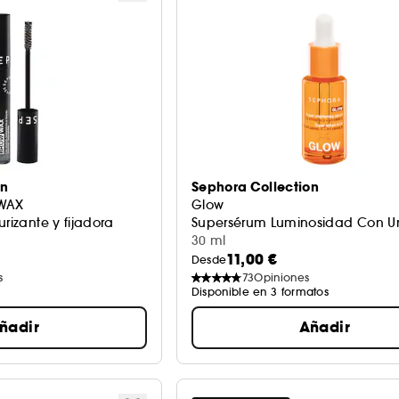
on
Sephora Collection
 WAX
Glow
urizante y fijadora
Supersérum Luminosidad Con Un
30 ml
11,00 €
Desde
s
73
Opiniones
Disponible en 3 formatos
ñadir
Añadir