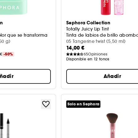
on
Sephora Collection
Totally Juicy Lip Tint
lor que se transforma
Tinta de labios de brillo abom
50 g)
05 Tangerine twist (5,50 ml)
14,00 €
 €
-50%
65
Opiniones
Disponible en 12 tonos
ñadir
Añadir
Solo en Sephora