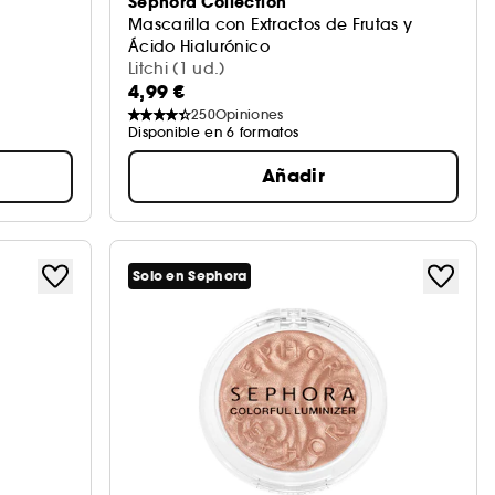
Sephora Collection
Mascarilla con Extractos de Frutas y
Ácido Hialurónico
Mascarilla Facial
Litchi (1 ud.)
4,99 €
250
Opiniones
Disponible en 6 formatos
Añadir
Solo en Sephora