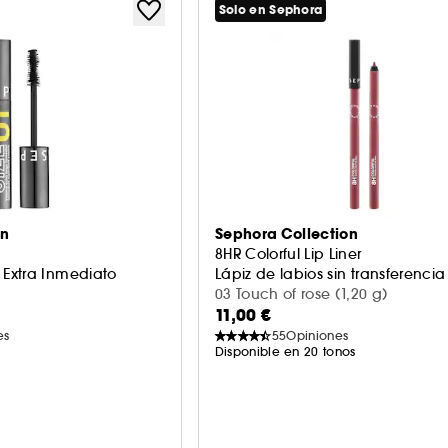
Solo en Sephora
on
Sephora Collection
8HR Colorful Lip Liner
Extra Inmediato
Lápiz de labios sin transferencia
03 Touch of rose (1,20 g)
11,00 €
es
55
Opiniones
Disponible en 20 tonos