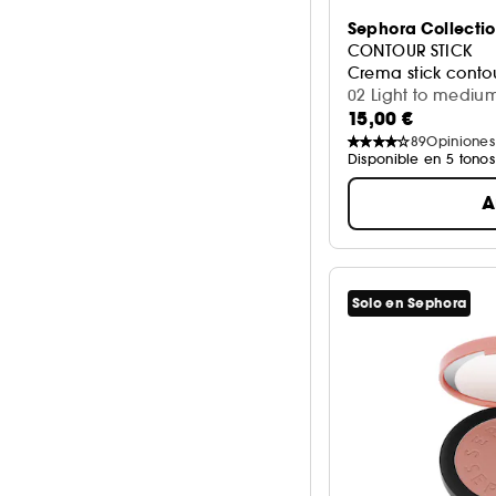
Sephora Collecti
CONTOUR STICK
Crema stick conto
02 Light to medium
15,00 €
89
Opiniones
Disponible en 5 tonos
A
Solo en Sephora