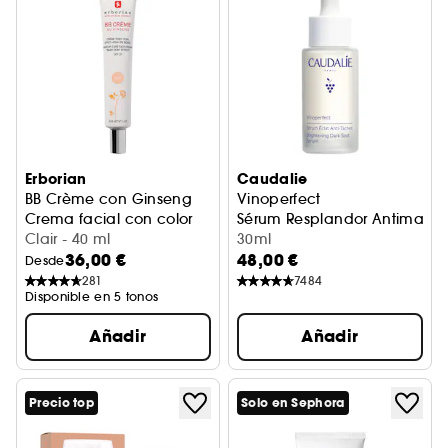
Erborian
Caudalie
BB Crème con Ginseng
Vinoperfect
Crema facial con color
Sérum Resplandor Antimanc
Clair - 40 ml
30ml
36,00 €
48,00 €
Desde
281
7484
Disponible en 5 tonos
Añadir
Añadir
Precio top
Solo en Sephora