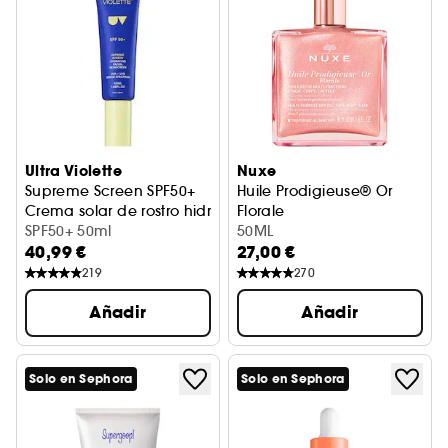
Ultra Violette
Nuxe
Supreme Screen SPF50+
Huile Prodigieuse® Or
Crema solar de rostro hidratante
Florale
SPF50+ 50ml
50ML
40,99 €
27,00 €
219
270
Añadir
Añadir
Solo en Sephora
Solo en Sephora