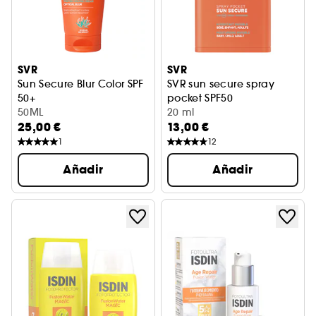
SVR
SVR
Sun Secure Blur Color SPF
SVR sun secure spray
50+
pocket SPF50
Protección Solar
50ML
20 ml
25,00 €
13,00 €
1
12
Añadir
Añadir