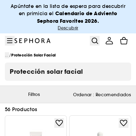
Ir al menú
Ir al contenido principal
Ir al pie de página
Apúntate en la lista de espera para descubrir
Calendario de Adviento
en primicia el
Sephora Favorites 2026.
Descubrir
/
...
Protección Solar Facial
Protección solar facial
Filtros
Ordenar :
Recomendados
56 Productos