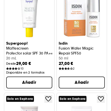
Supergoop!
Isdin
Mattescreen
Fusion Water Magic
Protector solar SPF 30 PA+++
Repair SPF50
20 mL
Protector solar facial antied
50 ml
29,00 €
27,00 €
Desde
10
2
Disponible en 2 formatos
Añadir
Añadir
Solo en Sephora
Solo en Sephora