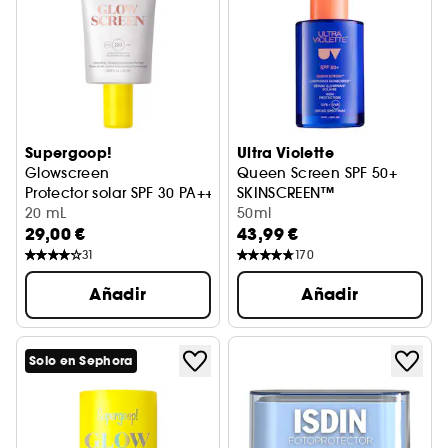
Supergoop!
Ultra Violette
Glowscreen
Queen Screen SPF 50+
Protector solar SPF 30 PA+++ con AH + Niacinamida
SKINSCREEN™
20 mL
Sérum Iluminador Solar
50ml
29,00 €
43,99 €
31
170
Añadir
Añadir
Solo en Sephora