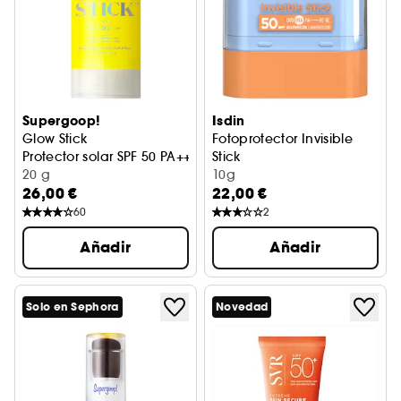
Supergoop!
Isdin
Glow Stick
Fotoprotector Invisible
Protector solar SPF 50 PA++++
Stick
20 g
10g
26,00 €
22,00 €
60
2
Añadir
Añadir
Solo en Sephora
Novedad