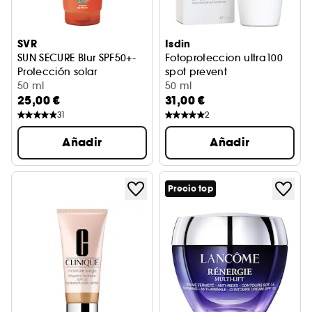
SVR
Isdin
SUN SECURE Blur SPF50+-
Fotoproteccion ultra100
Protección solar
spot prevent
50 ml
Protección solar
50 ml
25,00 €
31,00 €
31
2
Añadir
Añadir
Precio top