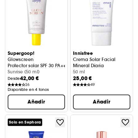
Supergoop!
Innisfree
Glowscreen
Crema Solar Facial
Protector solar SPF 30 PA+++ con AH + Niacinamida
Mineral Diaria
Sunrise (50 ml)
Protección solar UVA / UVB S
50 ml
42,00 €
25,00 €
Desde
26
49
Disponible en 4 tonos
Añadir
Añadir
Solo en Sephora