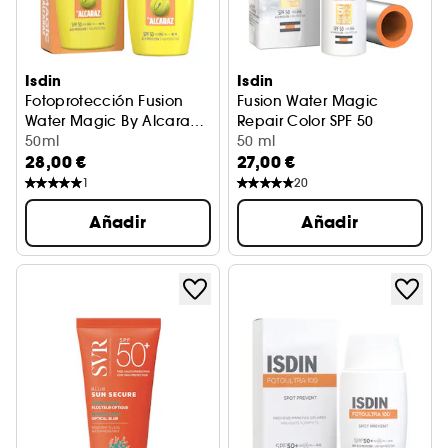
Isdin
Isdin
Fotoprotección Fusion
Fusion Water Magic
Water Magic By Alcaraz
Repair Color SPF 50
SPF50
50ml
Fotoprotección Solar
50 ml
28,00 €
27,00 €
1
20
Añadir
Añadir