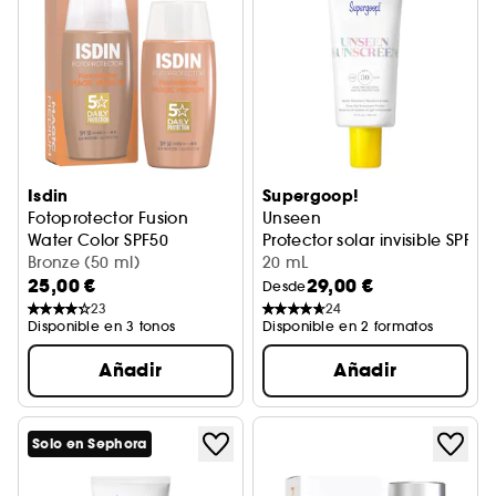
Isdin
Supergoop!
Fotoprotector Fusion
Unseen
Water Color SPF50
Protector solar invisible SPF 3
Fotoprotector con color
Bronze (50 ml)
20 mL
25,00 €
29,00 €
Desde
23
24
Disponible en 3 tonos
Disponible en 2 formatos
Añadir
Añadir
Solo en Sephora