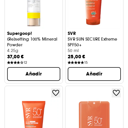
Supergoop!
SVR
(Re)setting 100% Mineral
SVR SUN SECURE Extreme
Powder
SPF50+
Protector solar SPF 30 PA+++
4.25g
50 ml
37,00 €
25,00 €
12
15
Añadir
Añadir