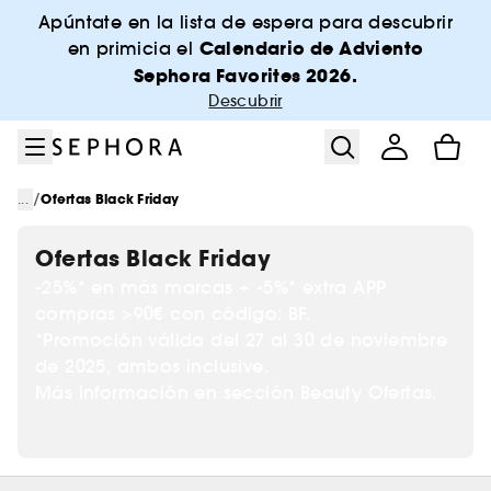
Ir al menú
Ir al contenido principal
Ir al pie de página
Apúntate en la lista de espera para descubrir
Calendario de Adviento
en primicia el
Sephora Favorites 2026.
Descubrir
/
...
Ofertas Black Friday
Ofertas Black Friday
-25%* en más marcas + -5%* extra APP
compras >90€ con código: BF.
*Promoción válida del 27 al 30 de noviembre
de 2025, ambos inclusive.
Más información en sección Beauty Ofertas.