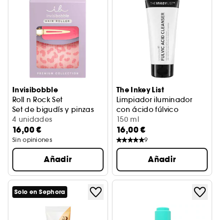
Invisibobble
The Inkey List
Roll n Rock Set
Limpiador iluminador
Set de bigudís y pinzas
con ácido fúlvico
4 unidades
150 ml
16,00 €
16,00 €
Sin opiniones
9
Añadir
Añadir
Solo en Sephora