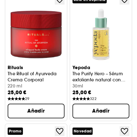
Rituals
Yepoda
The Ritual of Ayurveda
The Purify Hero – Sérum
Crema Corporal
exfoliante natural con
220 ml
BHA
30ml
25,00 €
25,00 €
29
322
Añadir
Añadir
Promo
Novedad