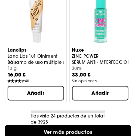
Lanolips
Nuxe
Lano Lips 101 Ointment
ZINC POWER
Bálsamo de uso múltiple con coco
SÉRUM ANTI-IMPERFECCION
10 g
30ml
16,00 €
33,00 €
40
Sin opiniones
Añadir
Añadir
Has visto 24 productos de un total
de 3925
Ver más productos