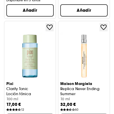
Disponible en 3 tonos
Añadir
Añadir
Pixi
Maison Margiela
Clarity Tonic
Replica Never Ending
Loción tónica
Summer
100 ml
Eau de Toilette
10 ml
17,00 €
32,00 €
12
60