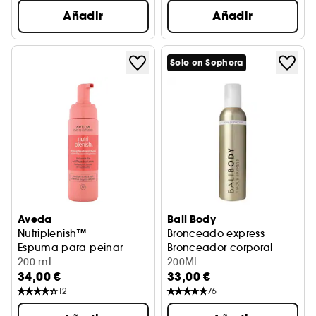
Añadir
Añadir
Solo en Sephora
Aveda
Bali Body
Nutriplenish™
Bronceado express
Espuma para peinar
Bronceador corporal
200 mL
200ML
34,00 €
33,00 €
12
76