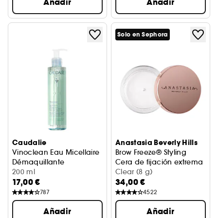
Añadir
Añadir
Solo en Sephora
Caudalie
Anastasia Beverly Hills
Vinoclean Eau Micellaire
Brow Freeze® Styling
Démaquillante
Cera de fijación extrema
Agua Micelar Desmaquillante
200 ml
Clear (8 g)
17,00 €
34,00 €
787
4522
Añadir
Añadir