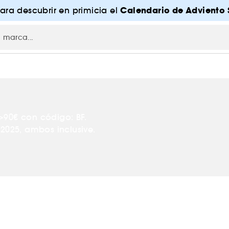
Calendario de Adviento 
para descubrir en primicia el
>90€ con código: BF.
2025, ambos inclusive.