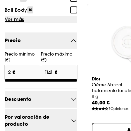
Bali Body
10
Ver más
Precio
Precio mínimo
Precio máximo
(€)
(€)
Dior
Crème Abricot
Tratamiento fortal
8 g
Descuento
40,00 €
7
Opiniones
-0
14
Por valoración de
producto
-14.8
1
A