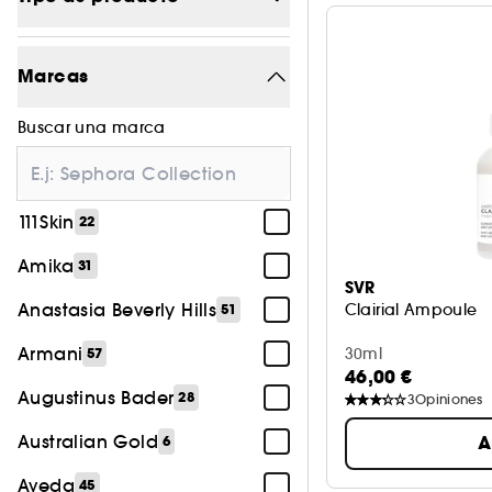
Maquillaje
1182
Marcas
Tratamiento
1445
Buscar una marca
Perfume
594
Cabello
540
111Skin
22
Accesorios
152
Amika
31
Cuerpo
26
SVR
Anastasia Beverly Hills
Clairial Ampoule
51
Armani
30ml
57
46,00 €
Augustinus Bader
28
3
Opiniones
Australian Gold
A
6
Aveda
45