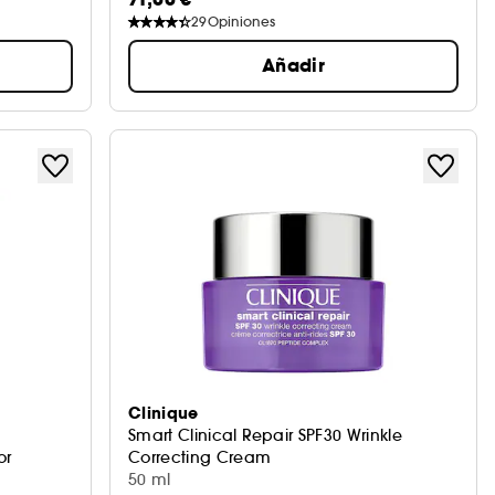
29
Opiniones
Añadir
Clinique
Smart Clinical Repair SPF30 Wrinkle
or
Correcting Cream
Crema Hidratante
50 ml