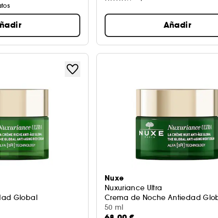
atos
ñadir
Añadir
Nuxe
Nuxuriance Ultra
dad Global
Crema de Noche Antiedad Glo
50 ml
68,00 €