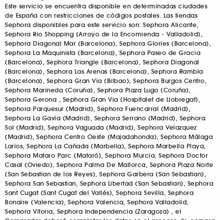
Este servicio se encuentra disponible en determinadas ciudades
de España con restricciones de códigos postales. Las tiendas
Sephora disponibles para este servicio son: Sephora Alicante,
Sephora Rio Shopping (Arroyo de la Encomienda - Valladolid),
Sephora Diagonal Mar (Barcelona), Sephora Glories (Barcelona),
Sephora La Maquinista (Barcelona), Sephora Paseo de Gracia
(Barcelona), Sephora Triangle (Barcelona), Sephora Diagonal
(Barcelona), Sephora Las Arenas (Barcelona), Sephora Rambla
(Barcelona), Sephora Gran Via (Bilbao), Sephora Burgos Centro,
Sephora Marineda (Coruña), Sephora Plaza Lugo (Coruña),
Sephora Gerona , Sephora Gran Via (Hospitalet de Llobregat),
Sephora Parquesur (Madrid), Sephora Fuencarral (Madrid),
Sephora La Gavia (Madrid), Sephora Serrano (Madrid), Sephora
Sol (Madrid), Sephora Vaguada (Madrid), Sephora Velazquez
(Madrid), Sephora Centro Oeste (Majadahonda), Sephora Málaga
Larios, Sephora La Cañada (Marbella), Sephora Marbella Playa,
Sephora Mataro Parc (Mataró), Sephora Murcia, Sephora Doctor
Casal (Oviedo), Sephora Palma De Mallorca, Sephora Plaza Norte
(San Sebastian de los Reyes), Sephora Garbera (San Sebastian),
Sephora San Sebastian, Sephora Libertad (San Sebastian), Sephora
Sant Cugat (Sant Cugat del Vallés), Sephora Sevilla, Sephora
Bonaire (Valencia), Sephora Valencia, Sephora Valladolid,
Sephora Vitoria, Sephora Independencia (Zaragoza) , el