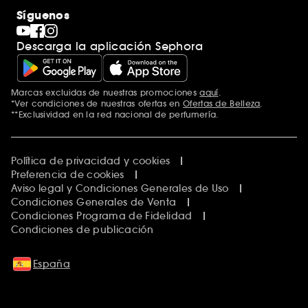
Maquillaje
Descubrir Sephora
Síguenos
San Valentín
Código promocional Sephora
Día del Padre
Descarga la aplicación Sephora
Premio Sephora
Día de la Madre
Calendario Adviento
Singles' Day
Marcas excluidas de nuestras promociones
aquí
.
Black Friday
*Ver condiciones de nuestras ofertas en
Ofertas de Belleza
.
Cyber Monday
**Exclusividad en la red nacional de perfumería.
Blue Monday
Clean at Sephora
Política de privacidad y cookies
Preferencia de cookies
Aviso legal y Condiciones Generales de Uso
Condiciones Generales de Venta
Condiciones Programa de Fidelidad
Condiciones de publicación
España