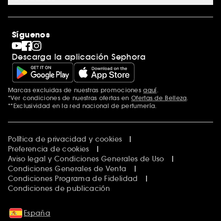
Tiendas
Sephora Stands
Rebajas
Internacional
Maquillaje
Descubrir Sephora
Síguenos
San Valentín
Código promocional Sephora
Día del Padre
Descarga la aplicación Sephora
Premio Sephora
Día de la Madre
Calendario Adviento
Singles' Day
Marcas excluidas de nuestras promociones
aquí
.
Black Friday
*Ver condiciones de nuestras ofertas en
Ofertas de Belleza
.
Cyber Monday
**Exclusividad en la red nacional de perfumería.
Blue Monday
Clean at Sephora
Política de privacidad y cookies
Preferencia de cookies
Aviso legal y Condiciones Generales de Uso
Condiciones Generales de Venta
Condiciones Programa de Fidelidad
Condiciones de publicación
España