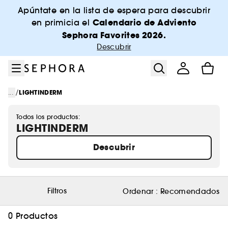
Ir al menú
Ir al contenido principal
Ir al pie de página
Apúntate en la lista de espera para descubrir
Calendario de Adviento
en primicia el
Sephora Favorites 2026.
Descubrir
/
...
LIGHTINDERM
Todos los productos:
LIGHTINDERM
Descubrir
Filtros
Ordenar :
Recomendados
0 Productos