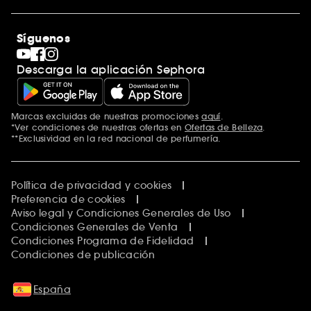
Sephora Stands
Rebajas
Internacional
Maquillaje
Descubrir Sephora
Síguenos
San Valentín
Código promocional Sephora
Día del Padre
Descarga la aplicación Sephora
Premio Sephora
Día de la Madre
Calendario Adviento
Singles' Day
Marcas excluidas de nuestras promociones
aquí
.
Black Friday
*Ver condiciones de nuestras ofertas en
Ofertas de Belleza
.
Cyber Monday
**Exclusividad en la red nacional de perfumería.
Blue Monday
Clean at Sephora
Política de privacidad y cookies
Preferencia de cookies
Aviso legal y Condiciones Generales de Uso
Condiciones Generales de Venta
Condiciones Programa de Fidelidad
Condiciones de publicación
España