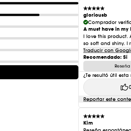
gloriousb
Comprador verif
A must have in my 
I love this product. 
so soft and shiny. 
Traducir con Googl
Recomendado: Sí
Reseña
¿Te resultó útil esta
Reportar este cont
Kim
Reseña espontánea