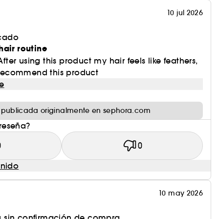
10 jul 2026
icado
hair routine
After using this product my hair feels like feathers,
I recommend this product
e
 publicada originalmente en sephora.com
 reseña?
0
0
enido
10 may 2026
 sin confirmación de compra