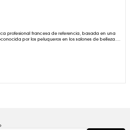
arca profesional francesa de referencia, basada en una
conocida por los peluqueros en los salones de belleza.
ión, los tratamientos de L'Oréal Professionnel están
tos de estilismo combinan tecnología y vanguardia
o