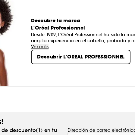
Descubre la marca
L'Oréal Professionnel
Desde 1909, L'Oréal Professionnel ha sido la m
amplia experiencia en el cabello, probada y re
Gracias a la tecnología molecular de alta precis
Ver más
destinados a todo tipo de cabello. Los produc
Descubrir L'OREAL PROFESSIONNEL
artística para looks inspirados en las pasarelas.
s!
% de descuento(1) en tu
Dirección de correo electrónic