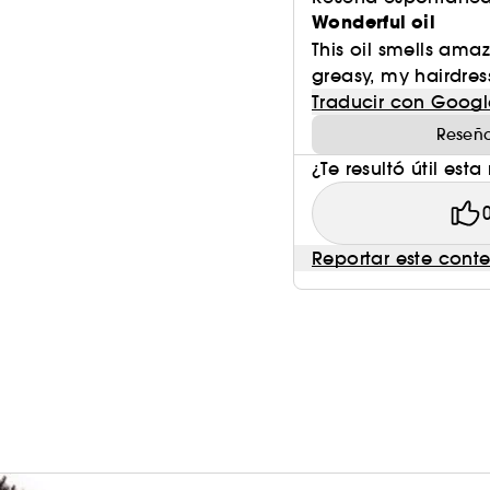
Wonderful oil
This oil smells ama
greasy, my hairdre
Traducir con Googl
Reseña
¿Te resultó útil esta
Reportar este cont