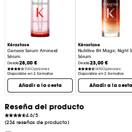
Kérastase
Kérastase
Genesis Serum Aminexil
Nutritive 8H Magic Night
Sérum
Sérum
28,00 €
23,00 €
Desde
Desde
1161
Opiniones
1610
Opiniones
Disponible en 2 formatos
Disponible en 2 formatos
Añadir a la cesta
Añadir a la cest
Reseña del producto
4.6/5
(234 reseñas de producto)