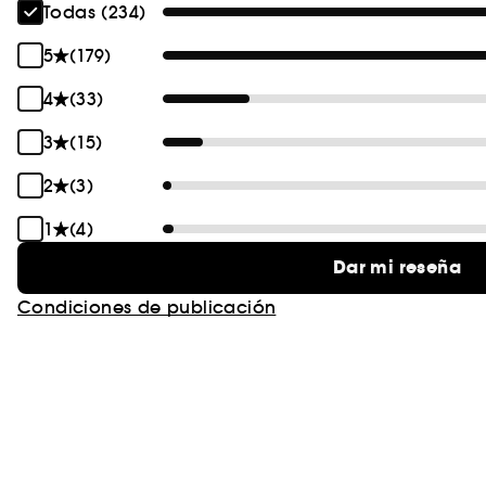
Todas (234)
5
(179)
4
(33)
3
(15)
2
(3)
1
(4)
Dar mi reseña
Condiciones de publicación