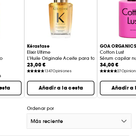
Kérastase
GOA ORGANIC
Elixir Ultime
Cotton Lust
to
L'Huile Originale Aceite para todo tipo de Cabell
Sérum capilar nut
23,00 €
34,00 €
1347
Opiniones
27
Opinion
s
esta
Añadir a la cesta
Añadir a 
Ordenar por
Más reciente