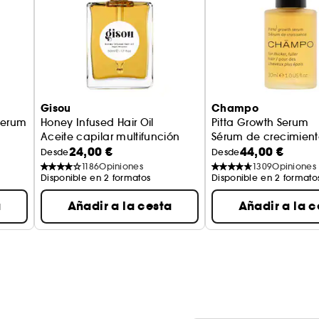
Gisou
Champo
 Serum
Honey Infused Hair Oil
Pitta Growth Serum
Aceite capilar multifunción
Sérum de crecimien
24,00 €
44,00 €
Desde
Desde
1186
Opiniones
1309
Opiniones
Disponible en 2 formatos
Disponible en 2 formato
a
Añadir a la cesta
Añadir a la c