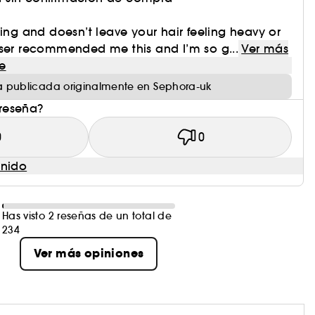
zing and doesn’t leave your hair feeling heavy or
sser recommended me this and I’m so g...
Ver más
e
 publicada originalmente en Sephora-uk
 reseña?
0
0
enido
Has visto 2 reseñas de un total de
234
Ver más opiniones