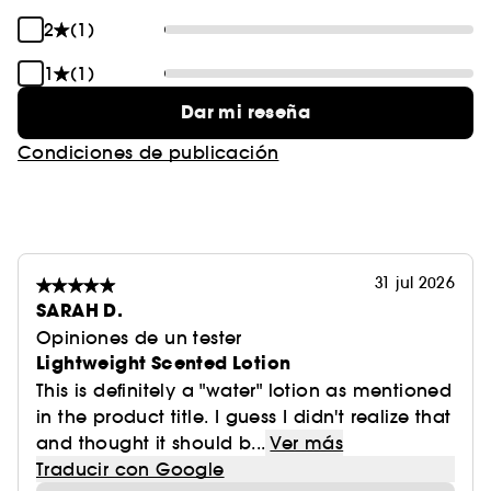
2
(1)
1
(1)
Dar mi reseña
Condiciones de publicación
31 jul 2026
SARAH D.
Opiniones de un tester
Lightweight Scented Lotion
This is definitely a "water" lotion as mentioned
in the product title. I guess I didn't realize that
and thought it should b...
Ver más
Traducir con Google