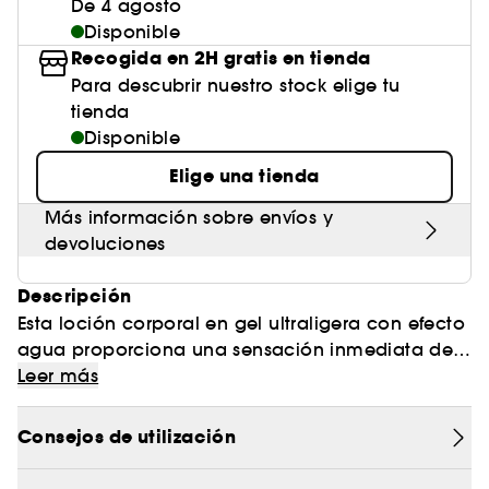
De 4 agosto
Disponible
Recogida en 2H gratis en tienda
Para descubrir nuestro stock elige tu
tienda
Disponible
Elige una tienda
Más información sobre envíos y
devoluciones
Descripción
Esta loción corporal en gel ultraligera con efecto
agua proporciona una sensación inmediata de
frescor al tiempo que ofrece una hidratación
Leer más
ligera y refrescante. Su textura de acabado ligero
se absorbe al instante y deja la piel suave, fresca
Consejos de utilización
y cómoda, sin sensación pesada.