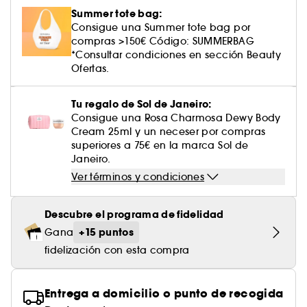
Cuidado corporal perfumado
Descubre nuestros sérums altamente
Leche desmaquillante
Perfume fresco
Brillo & suavidad
Crema de color
Aceite desmaquillante
Gel afeitado & aftershave
Westman Atelier
Estuches de rostro
Dispositivo belleza rostro
Summer tote bag:
efectivos
Tratamiento anti-rojeces
Tarte
Ver todo
Cuidado facial parafarmacia
¡Prueba... primero!
Cabello sin brillo
Consigue una Summer tote bag por
Agua micelar
Perfume amaderado
Cuidado del cuero cabelludo
Leche desmaquillante
compras >150€ Código: SUMMERBAG
Dispositivos & accesorios limpiadores
Cuidado cuero cabelludo
Tratamiento minimizador de poros
Rare Beauty
Contorno de ojos
*Consultar condiciones en sección Beauty
Ver todo
Tratamiento Sephora Collection
Toallitas desmaquillantes
Perfume con vainilla
Volumen
Ofertas.
Tratamiento reafirmante
Rem Beauty
Limpiador & exfoliante
Cuerpo parafarmacia
Perfume dulce
Cabello teñido
¡Prueba...primero!
Tu regalo de Sol de Janeiro:
Tratamiento purificante & matificante
Sephora Collection
Cuidado hidratante
Consigue una Rosa Charmosa Dewy Body
Cuidado facial parafarmacia
Protector solar cabello
Cream 25ml y un neceser por compras
Yepoda
Cuidado anti-edad
superiores a 75€ en la marca Sol de
Solares parafarmacia
Anti-caspa
Janeiro.
Ver términos y condiciones
Descubre el programa de fidelidad
+15 puntos
Gana
fidelización con esta compra
Entrega a domicilio o punto de recogida