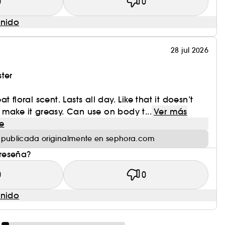
0
0
.
enido
28 jul 2026
 fresco, realzadas por el jengibre de aroma
ter
 floral scent. Lasts all day. Like that it doesn’t
make it greasy. Can use on body t...
Ver más
e
 publicada originalmente en sephora.com
dad del malvavisco para una fragancia deliciosa y
 reseña?
0
0
enido
, sutilmente impregnado de suaves notas de rosa.