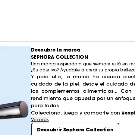
Beneficios de esta Bruma perfumada para cabello
- 98 % de ingredientes de origen natural
Descubre la marca
- Bruma ligera y ultrafina
Obtén más información en Clean at Sephora
(AQUÍ
SEPHORA COLLECTION
Una marca inspiradora que siempre está en mo
Vegan :
- Bruma cuerpo y cabello para llevar a todas parte
Productos elaborados con ingredientes de o
¿Su objetivo? Ayudarle a crear su propia bellez
Y para ello, la marca ha creado cient
- Envase fabricado con al menos un 32 % de materi
cuidado de la piel, desde el cuidado d
los complementos alimenticios... Con
rendimiento que apuesta por un enfoque 
para todos.
#sep
Colecciona, juega y comparte con
Ver más
Descubrir Sephora Collection