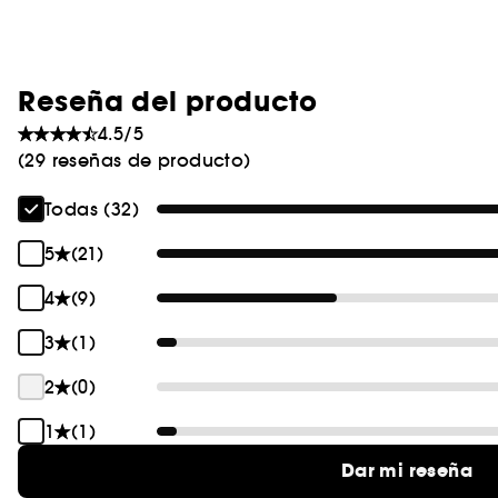
Reseña del producto
4.5/5
(29 reseñas de producto)
Todas (32)
5
(21)
4
(9)
3
(1)
2
(0)
1
(1)
Dar mi reseña