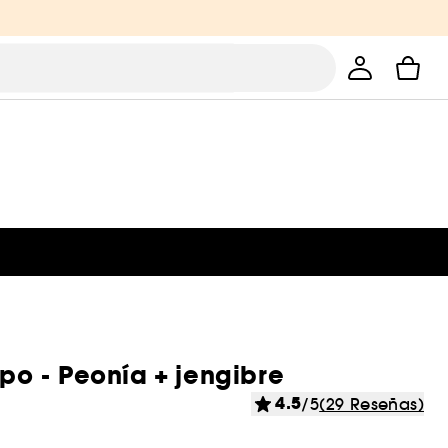
o - Peonía + jengibre
4.5
/5
(29 Reseñas)