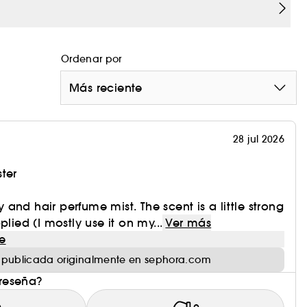
 y ultrafina, envuelve el cuerpo y el cabello en
alquier momento del día: después de la ducha o
cia favorita.
Ordenar por
Más reciente
omas para adaptarlos a tu estado de ánimo. Las
ibles en 5 irresistibles fragancias
r sin límite.
28 jul 2026
e identifica con una codificación única inspirada
ter
e vibrante monoi e ylang-ylang realzados por notas
dy and hair perfume mist. The scent is a little strong
plied (I mostly use it on my...
Ver más
e
 publicada originalmente en sephora.com
 reseña?
tas cremosas de la leche de almendras y el coco