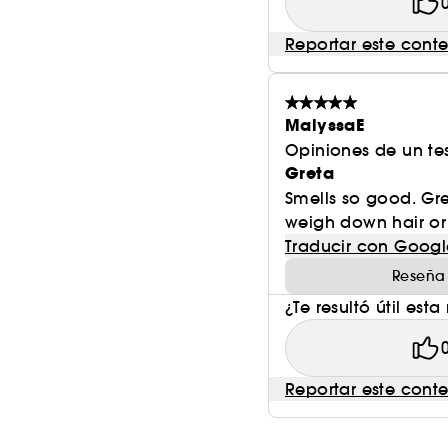
para una fragancia extremadamente reconfortante
Reportar este cont
P7
Peonía + Jengibre
/
MalyssaE
Una explosión de notas florales de peonía y jazmín
Opiniones de un tes
especiado.
Greta
Smells so good. Great
weigh down hair or 
C2
Cereza + Nata montada
/
Traducir con Googl
Reseña
Una cereza ligeramente ácida envuelta en la suavi
¿Te resultó útil esta
adictiva.
B3
Bambú + Rosa
/
Reportar este cont
El fresco aroma de un jardín de bambú y eucalipto