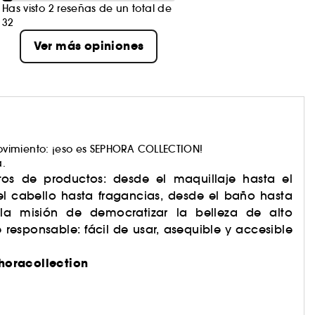
Has visto 2 reseñas de un total de
32
Ver más opiniones
 y cuerpo
)
vimiento: ¡eso es SEPHORA COLLECTION!
s
rigen natural.
a.
os de productos: desde el maquillaje hasta el
al reciclado
el cabello hasta fragancias, desde el baño hasta
 la misión de democratizar la belleza de alto
responsable: fácil de usar, asequible y accesible
horacollection