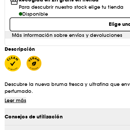
Para descubrir nuestro stock elige tu tienda
Disponible
Elige un
Más información sobre envíos y devoluciones
Descripción
Descubre la nueva bruma fresca y ultrafina que envu
perfumado.
Leer más
Consejos de utilización
Bruma perfumada para cuerpo y cabello: una experi