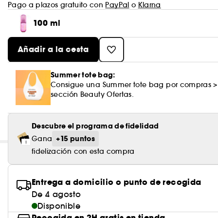
Pago a plazos gratuito con
PayPal
o
Klarna
100 ml
Añadir a la cesta
Summer tote bag:
Consigue una Summer tote bag por compras >
sección Beauty Ofertas.
Descubre el programa de fidelidad
+15 puntos
Gana
fidelización con esta compra
Entrega a domicilio o punto de recogida
De 4 agosto
Disponible
Recogida en 2H gratis en tienda