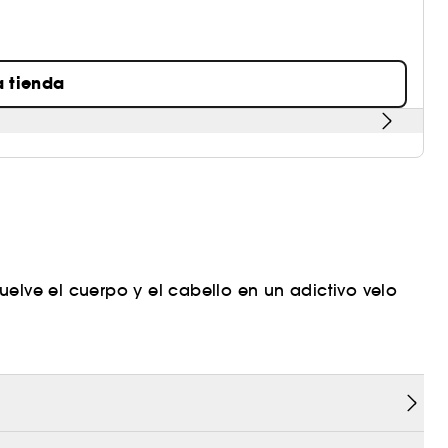
a tienda
elve el cuerpo y el cabello en un adictivo velo
encia sensorial para repetir una y otra vez