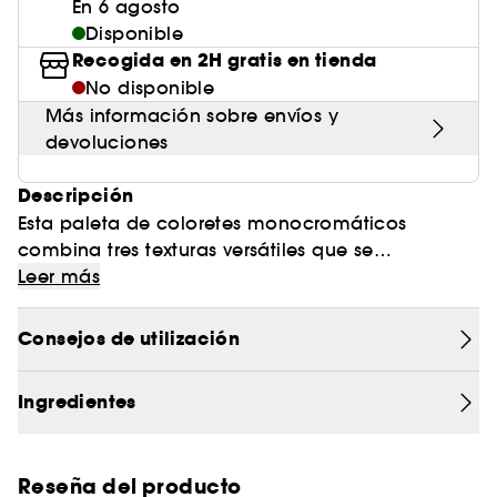
En 6 agosto
Disponible
Recogida en 2H gratis en tienda
No disponible
Más información sobre envíos y
devoluciones
Descripción
Esta paleta de coloretes monocromáticos
combina tres texturas versátiles que se
superponen a la perfección para lograr un efecto
Leer más
3D radiante. Enriquecidos con extracto de
pitahaya para conseguir una larga duración,
Consejos de utilización
estos tonos intensamente pigmentados ofrecen
un resultado óptimo y disimulan al instante las
Ingredientes
pequeñas imperfecciones.
BRILLO DE COLOR 3D: Las texturas mate intenso,
Reseña del producto
en crema modulable y superbrillante se