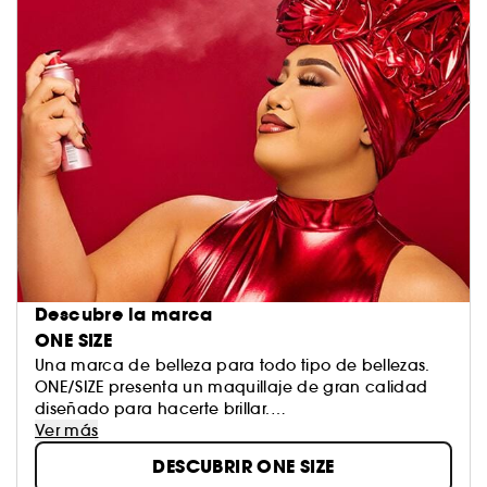
Descubre la marca
ONE SIZE
Una marca de belleza para todo tipo de bellezas.
ONE/SIZE presenta un maquillaje de gran calidad
diseñado para hacerte brillar.
Redefinimos los códigos de la belleza celebrando
Ver más
las voces únicas y creando un universo en el que
DESCUBRIR ONE SIZE
hay cabida para todo el mundo.