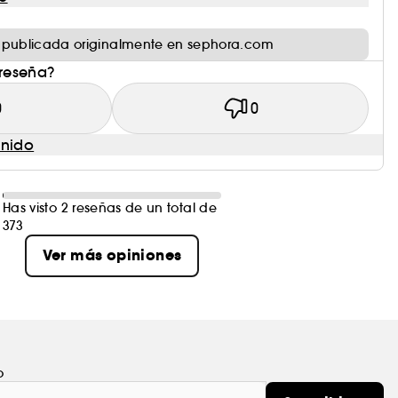
 publicada originalmente en sephora.com
 reseña?
0
0
enido
Has visto 2 reseñas de un total de
373
Ver más opiniones
o