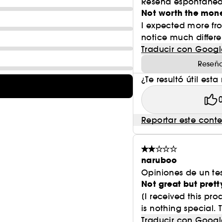
Reseña espontánea
Not worth the mon
I expected more from 
notice much differ
Traducir con Googl
Reseña
¿Te resultó útil esta
Reportar este cont
naruboo
Opiniones de un tes
Not great but prett
[I received this pr
is nothing special. 
Traducir con Googl