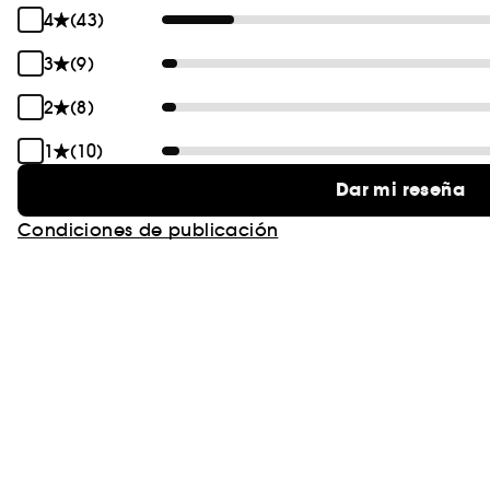
4
(43)
3
(9)
2
(8)
1
(10)
Dar mi reseña
Condiciones de publicación