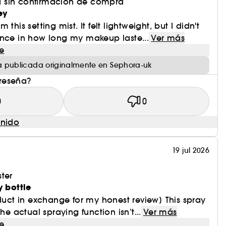
 sin confirmación de compra
ey
this setting mist. It felt lightweight, but I didn't
ence in how long my makeup laste...
Ver más
e
 publicada originalmente en Sephora-uk
 reseña?
0
0
enido
19 jul 2026
ter
y bottle
oduct in exchange for my honest review] This spray
The actual spraying function isn’t...
Ver más
e