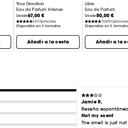
Your Devotion
Libre
Eau de Parfum Intense
Eau de Parfum
67,00 €
50,00 €
Desde
Desde
631
Opiniones
15875
Opinione
Disponible en 3 formatos
Disponible en 5 formato
a
Añadir a la cesta
Añadir a la c
Jamie R.
Reseña espontánea
Not my scent
The smell is just no