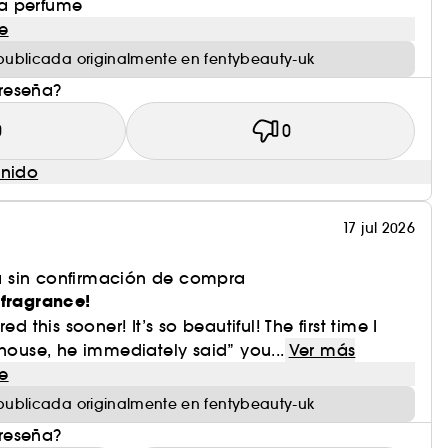
n a perfume
e
publicada originalmente en fentybeauty-uk
 reseña?
0
0
enido
17 jul 2026
 sin confirmación de compra
 fragrance!
ed this sooner! It’s so beautiful! The first time I
 house, he immediately said” you...
Ver más
e
publicada originalmente en fentybeauty-uk
 reseña?