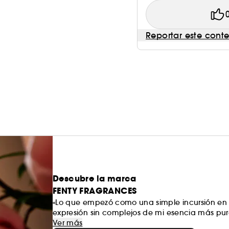
Reportar este cont
Descubre la marca
FENTY FRAGRANCES
«Lo que empezó como una simple incursión en 
expresión sin complejos de mi esencia más pu
se ve el envase. No tiene nada de fantasía, q
Ver más