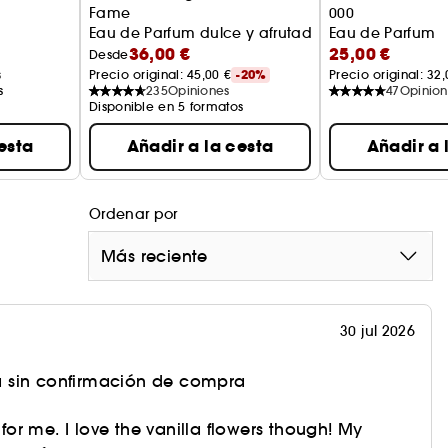
Fame
000
Eau de Parfum dulce y afrutado
Eau de Parfum
36,00 €
25,00 €
Desde
s
Precio original: 
45,00 €
-20%
Precio original: 
32,
s
235
Opiniones
47
Opinion
Disponible en 5 formatos
esta
Añadir a la cesta
Añadir a 
Ordenar por
Más reciente
30 jul 2026
 sin confirmación de compra
t for me. I love the vanilla flowers though! My