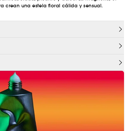
a crean una estela floral cálida y sensual.
ndanos, coco, geranio y pachulí, Fenty Eau de
gular en cada usuaria para conseguir un aroma