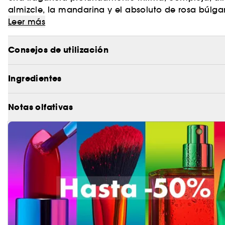
almizcle, la mandarina y el absoluto de rosa búlgar
Leer más
Enriquecida con notas inesperadas de vainilla, ará
Consejos de utilización
Parfum expresa su corazón y su alma de forma sin
excepcional.
Ingredientes
Notas olfativas