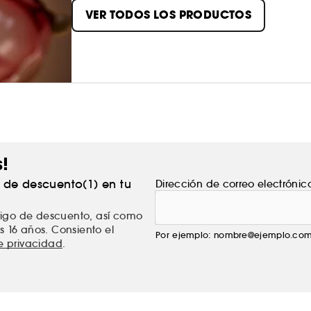
recordar qué es real. He diseñado una fraganci
VER TODOS LOS PRODUCTOS
– Rihanna
s!
% de descuento(1) en tu
Dirección de correo electrónic
ódigo de descuento, así como
s 16 años. Consiento el
Por ejemplo: nombre@ejemplo.co
de privacidad
.