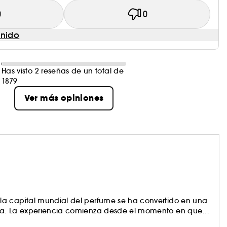
0
0
enido
Has visto 2 reseñas de un total de
1879
Ver más opiniones
la capital mundial del perfume se ha convertido en una
ra. La experiencia comienza desde el momento en que
uería buscar la verdad. Fenty Eau de Parfum ayuda a