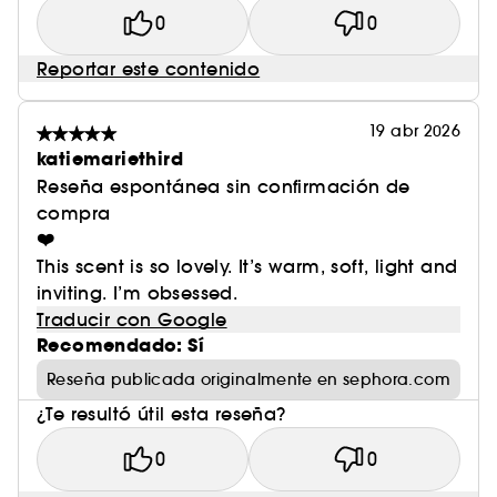
0
0
Reportar este contenido
19 abr 2026
katiemariethird
Reseña espontánea sin confirmación de
compra
❤️
This scent is so lovely. It’s warm, soft, light and
inviting. I’m obsessed.
Traducir con Google
Recomendado: Sí
Reseña publicada originalmente en sephora.com
¿Te resultó útil esta reseña?
0
0