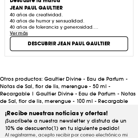
Descubre la marca
JEAN PAUL GAULTIER
40 años de creatividad.
40 años de humor y sensualidad.
40 años de tolerancia y generosidad.
40 años de valores eclécticos, humanos y alegres.
Ver más
40 años de irreverencia y “chic” en estado puro.
DESCUBRIR JEAN PAUL GAULTIER
40 años trasladando la calle a la alta costura y la
alta costura a la calle.
Este es el universo de Jean Paul Gaultier.
Otros productos:
Gaultier Divine - Eau de Parfum -
Notas de Sal, flor de lis, merengue - 50 ml -
Recargable
|
Gaultier Divine - Eau de Parfum - Notas
de Sal, flor de lis, merengue - 100 ml - Recargable
¡Recibe nuestras noticias y ofertas!
¡Suscríbete a nuestra newsletter y disfruta de un
10% de descuento(1) en tu siguiente pedido!
Al registrarme, acepto recibir por correo electrónico mi