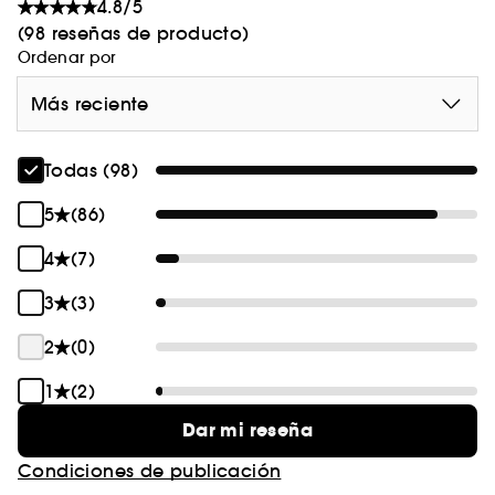
4.8/5
(98 reseñas de producto)
Ordenar por
Más reciente
Todas (98)
5
(86)
4
(7)
3
(3)
2
(0)
1
(2)
Dar mi reseña
Condiciones de publicación