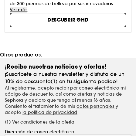
de 300 premios de belleza por sus innovadoras
herramientas que mantienen una temperatura
Ver más
constante de 185ºC, la óptima para obtener los
DESCUBRIR GHD
mejores resultados sin afectar la salud del cabello.
Otros productos:
¡Recibe nuestras noticias y ofertas!
¡Suscríbete a nuestra newsletter y disfruta de un
10% de descuento(1) en tu siguiente pedido!
Al registrarme, acepto recibir por correo electrónico mi
código de descuento, así como ofertas y noticias de
Sephora y declaro que tengo al menos 16 años.
Consiento el tratamiento de mis
datos personales
y
acepto
la política de privacidad
.
(1) Ver condiciones de la oferta
Dirección de correo electrónico