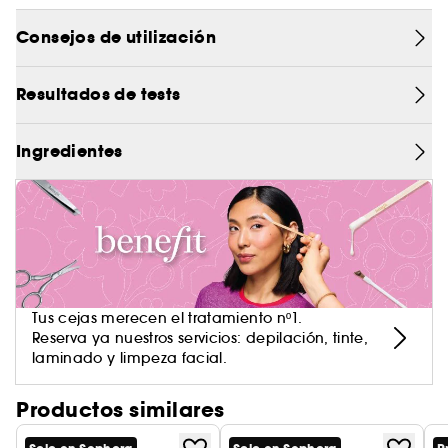
El lápiz de cejas Goof Proof aporta la densidad
perfecta a tus cejas de forma fácil y sencilla. Su
Consejos de utilización
fórmula cremosa, color construible y punta
biselada para una aplicación sencilla serán tu
Resultados de tests
solución preferida para lograr cejas más gruesas
y definidas.
Ingredientes
Tus cejas merecen el tratamiento nº1.
Reserva ya nuestros servicios: depilación, tinte,
laminado y limpeza facial.
Productos similares