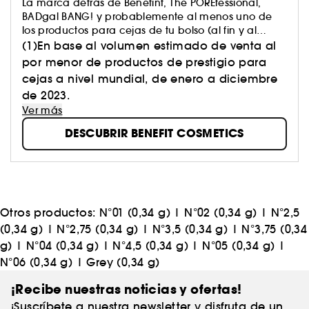
La marca detrás de Benetint, The POREfessional,
BADgal BANG! y probablemente al menos uno de
los productos para cejas de tu bolso (al fin y al
cabo, somos la marca de cejas número 1 del
(1)En base al volumen estimado de venta al
(1)
mundo
). ​
por menor de productos de prestigio para
Creemos que la belleza debe potenciarnos y
cejas a nivel mundial, de enero a diciembre
hacernos sentir bien. Porque sentirse bien y lucir bien
de 2023.
van siempre de la mano.​
Ver más
Así que, tanto si quieres una solución de belleza en
la que puedas confiar como si solo necesitas reírte
DESCUBRIR BENEFIT COSMETICS
un rato, nosotros nos ocupamos de tus cejas y de
tus risas.
Otros productos:
N°01 (0,34 g)
|
N°02 (0,34 g)
|
N°2,5
(0,34 g)
|
N°2,75 (0,34 g)
|
N°3,5 (0,34 g)
|
N°3,75 (0,34
g)
|
N°04 (0,34 g)
|
N°4,5 (0,34 g)
|
N°05 (0,34 g)
|
N°06 (0,34 g)
|
Grey (0,34 g)
¡Recibe nuestras noticias y ofertas!
¡Suscríbete a nuestra newsletter y disfruta de un