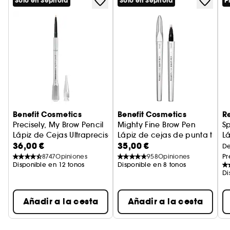
Solo en Sephora
Solo en Sephora
P
Benefit Cosmetics
Benefit Cosmetics
R
Precisely, My Brow Pencil
Mighty Fine Brow Pen
S
Lápiz de Cejas Ultrapreciso
Lápiz de cejas de punta triple
Lá
36,00 €
35,00 €
D
8747
Opiniones
958
Opiniones
Pr
Disponible en 12 tonos
Disponible en 8 tonos
Di
Añadir a la cesta
Añadir a la cesta