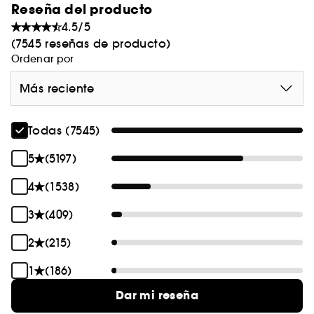
Reseña del producto
4.5/5
(7545 reseñas de producto)
Ordenar por
Más reciente
Todas (7545)
5
(5197)
4
(1538)
3
(409)
2
(215)
1
(186)
Dar mi reseña