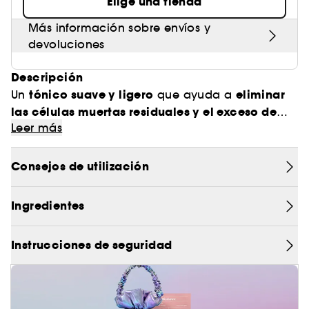
Elige una tienda
Más información sobre envíos y
devoluciones
Descripción
tónico suave y ligero
eliminar
Un
que ayuda a
las células muertas residuales y el exceso de
Leer más
sebo que puede persistir después de la limpieza
.
El agua de ciruela verde (25 %) y el extracto de
alisar la textura de
judía mungo (2 %) ayudan a
Consejos de utilización
la piel y aportan hidratación
. Su mezcla de
ácido glicólico (2 %) y ácido salicílico (0,5 %)
Ingredientes
permite utilizarlo mañana y noche para eliminar
las células muertas sin irritar la piel.
Instrucciones de seguridad