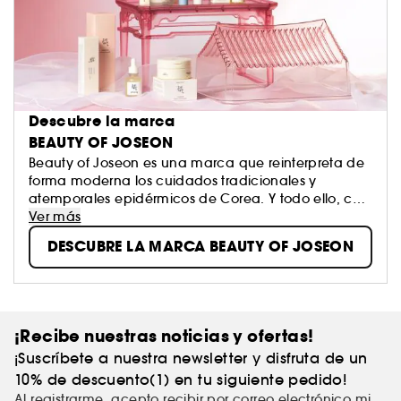
Descubre la marca
BEAUTY OF JOSEON
Beauty of Joseon es una marca que reinterpreta de
forma moderna los cuidados tradicionales y
atemporales epidérmicos de Corea. Y todo ello, con
ingredientes naturales. Combina los poderes de
Ver más
Hanbang (la medicina tradicional coreana a partir
DESCUBRE LA MARCA BEAUTY OF JOSEON
de plantas) con ingredientes eficaces y modernos
para crear productos que subliman la piel, mejoran
su salud y aumentan su brillo.
¡Recibe nuestras noticias y ofertas!
¡Suscríbete a nuestra newsletter y disfruta de un
10% de descuento(1) en tu siguiente pedido!
Al registrarme, acepto recibir por correo electrónico mi