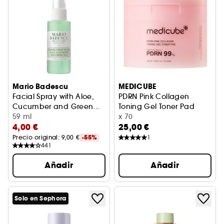
Mario Badescu
MEDICUBE
Facial Spray with Aloe,
PDRN Pink Collagen
Cucumber and Green
Toning Gel Toner Pad
Tea
Spray facial de pepino
59 ml
Disco facial reafirmante
x 70
4,00 €
25,00 €
Precio original: 
9,00 €
-55%
1
441
Añadir
Añadir
Solo en Sephora