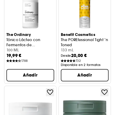
The Ordinary
Benefit Cosmetics
Tónico Lácteo con
The POREfessional Tight ’n
Fermentos de
Toned
Saccharomyces 30 %
Tónico Exfoliante Suave
100 ML
Tónico facial en formato es
133 mL
19,99 €
20,00 €
Desde
1788
732
Disponible en 2 formatos
Añadir
Añadir