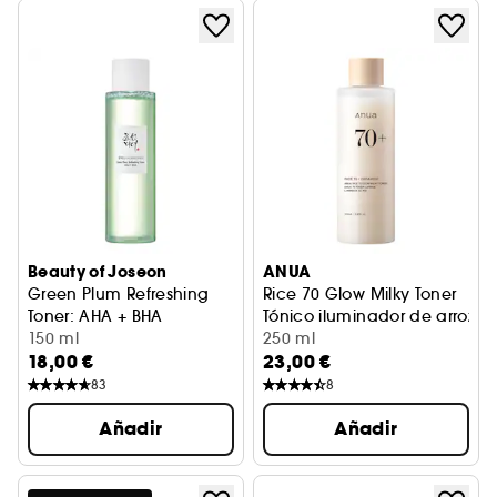
Beauty of Joseon
ANUA
Green Plum Refreshing
Rice 70 Glow Milky Toner
Toner: AHA + BHA
Tónico iluminador de arroz
Loción exfoliante
150 ml
250 ml
18,00 €
23,00 €
83
8
Añadir
Añadir