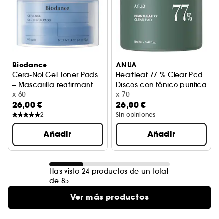
Biodance
ANUA
Cera-Nol Gel Toner Pads
Heartleaf 77 % Clear Pad
– Mascarilla reafirmante
Discos con tónico purificante
y alisadora
x 60
x 70
26,00 €
26,00 €
2
Sin opiniones
Añadir
Añadir
Has visto 24 productos de un total
de 85
Ver más productos