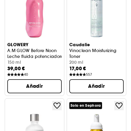
GLOWERY
Caudalie
A.M GLOW Before Noon
Vinoclean Moisturizing
Leche fluida potenciadora de luminosidad con ceramida
Toner
150 ml
Tónico Hidratante
200 ml
39,00 €
17,00 €
40
557
Añadir
Añadir
Solo en Sephora