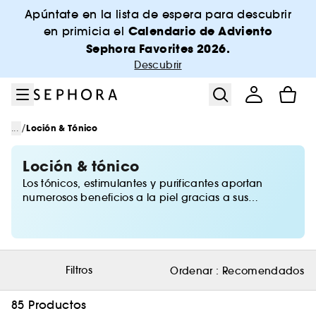
Ir al menú
Ir al contenido principal
Ir al pie de página
Apúntate en la lista de espera para descubrir
Calendario de Adviento
en primicia el
Sephora Favorites 2026.
Descubrir
/
...
Loción & Tónico
Loción & tónico
Los tónicos, estimulantes y purificantes aportan
numerosos beneficios a la piel gracias a sus
ingredientes activos. Intégralos en tus rutinas de
belleza por la mañana y por la noche para disfrutar
de una piel suave y calmada, perfectamente
limpia. Encuentra en Sephora nuestra selección de
tónicos para todos los tipos de piel.
Filtros
Ordenar :
Recomendados
85 Productos