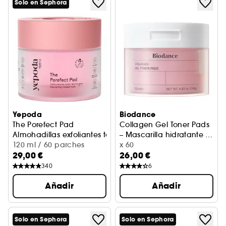
Solo en Sephora
Yepoda
Biodance
The Porefect Pad
Collagen Gel Toner Pads
– Mascarilla hidratante y
Almohadillas exfoliantes tonificantes AHA, BHA, PHA
120 ml / 60 parches
calmante
x 60
29,00 €
26,00 €
340
6
Añadir
Añadir
Solo en Sephora
Solo en Sephora