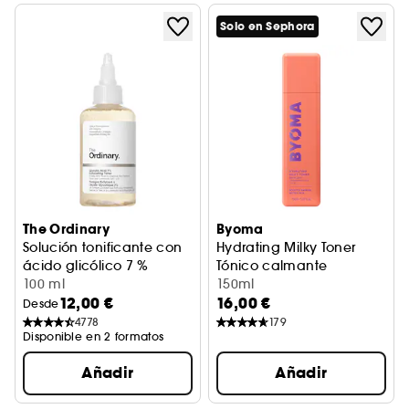
Solo en Sephora
The Ordinary
Byoma
Solución tonificante con
Hydrating Milky Toner
ácido glicólico 7 %
Tónico calmante
Loción exfoliante
100 ml
150ml
12,00 €
16,00 €
Desde
4778
179
Disponible en 2 formatos
Añadir
Añadir