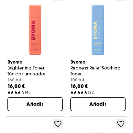
Byoma
Byoma
Brightening Toner
Redness Relief Soothing
Tónico iluminador
Toner
150 ml
Tónico calmante antirojeces
100 ml
16,00 €
16,00 €
145
322
Añadir
Añadir