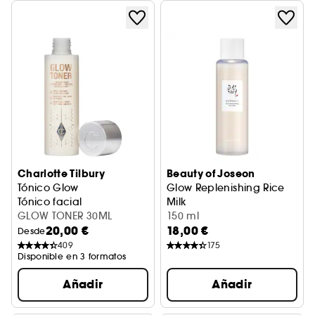
Charlotte Tilbury
Beauty of Joseon
Tónico Glow
Glow Replenishing Rice
Tónico facial
Milk
GLOW TONER 30ML
Loción hidratante
150 ml
20,00 €
18,00 €
Desde
409
175
Disponible en 3 formatos
Añadir
Añadir