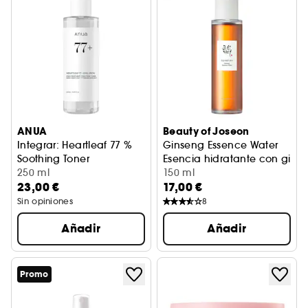
ANUA
Beauty of Joseon
Integrar: Heartleaf 77 %
Ginseng Essence Water
Soothing Toner
Esencia hidratante con gins
Tónico calmante e hidratante
250 ml
150 ml
23,00 €
17,00 €
Sin opiniones
8
Añadir
Añadir
Promo