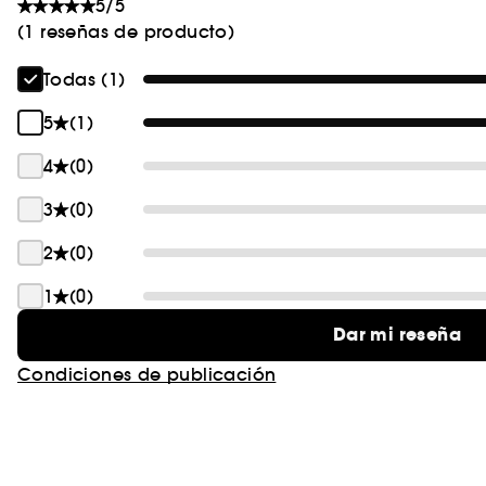
5/5
(1 reseñas de producto)
Todas (1)
5
(1)
4
(0)
3
(0)
2
(0)
1
(0)
Dar mi reseña
Condiciones de publicación