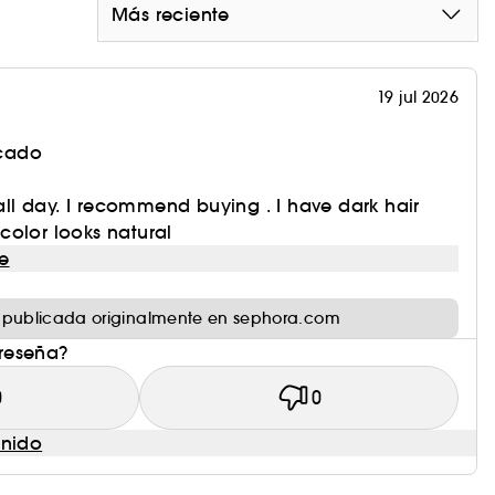
Más reciente
19 jul 2026
icado
 all day. I recommend buying . I have dark hair
color looks natural
e
 publicada originalmente en sephora.com
 reseña?
0
0
enido