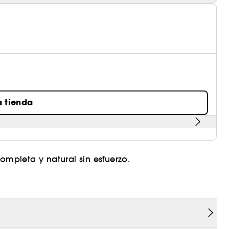
a tienda
ompleta y natural sin esfuerzo.
ra Collection, práctico y fácil de usar, permite
te definidas en un abrir y cerrar de ojos.