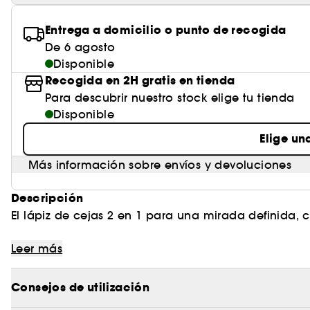
Entrega a domicilio o punto de recogida
De 6 agosto
Disponible
Recogida en 2H gratis en tienda
Para descubrir nuestro stock elige tu tienda
Disponible
Elige un
Más información sobre envíos y devoluciones
Descripción
El lápiz de cejas 2 en 1 para una mirada definida, c
Leer más
El lápiz de cejas de definición instantánea de Sepho
lucir unas cejas impecables, pobladas y perfectamen
Consejos de utilización