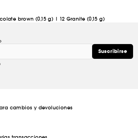
colate brown (0,15 g)
|
12 Granite (0,15 g)
o
Suscribirse
m
para cambios y devoluciones
rias transacciones