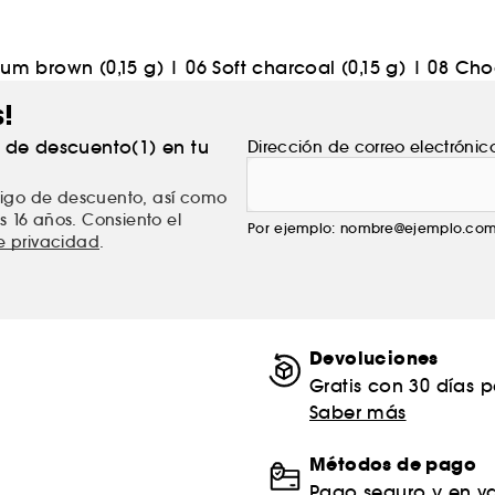
um brown (0,15 g)
|
06 Soft charcoal (0,15 g)
|
08 Cho
s!
% de descuento(1) en tu
Dirección de correo electrónic
ódigo de descuento, así como
s 16 años. Consiento el
Por ejemplo: nombre@ejemplo.co
de privacidad
.
Devoluciones
Gratis con 30 días 
Saber más
Métodos de pago
Pago seguro y en va