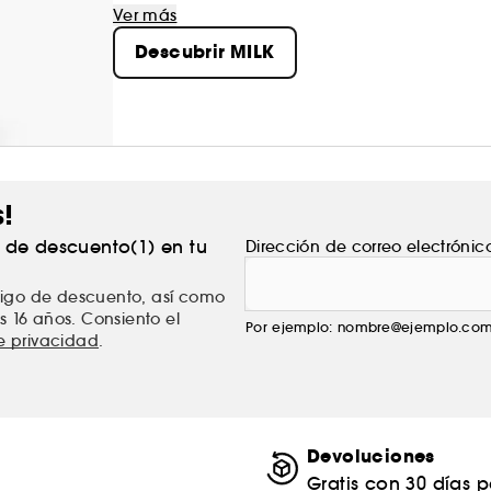
Consideramos el estilo personal y la experime
Ver más
No importa cómo lo hagas, lo que importa es l
Descubrir MILK
s!
% de descuento(1) en tu
Dirección de correo electrónic
ódigo de descuento, así como
s 16 años. Consiento el
Por ejemplo: nombre@ejemplo.co
de privacidad
.
Devoluciones
Gratis con 30 días 