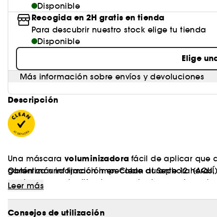
Disponible
Recogida en 2H gratis en tienda
Para descubrir nuestro stock elige tu tienda
Disponible
Elige un
Más información sobre envíos y devoluciones
Descripción
voluminizadora
Una máscara
fácil de aplicar que
garantiza una fijación impecable durante 12 horas,
Obtén más información en Clean at Sephora
(AQUÍ
apelmazarse, sin difuminarse y sin desprenderse, inc
Leer más
Consejos de utilización