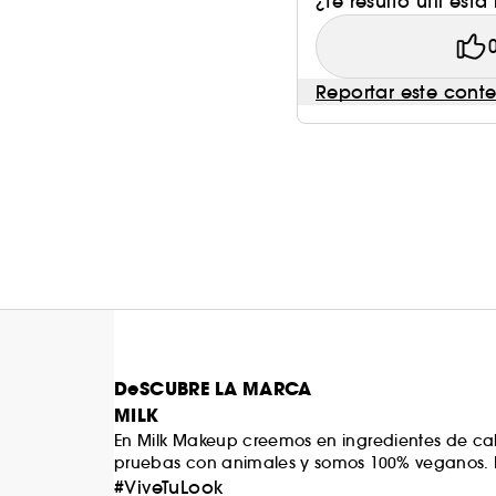
¿Te resultó útil esta
Reportar este cont
DeSCUBRE LA MARCA
MILK
En Milk Makeup creemos en ingredientes de cali
pruebas con animales y somos 100% veganos. Mi
de Nueva York. Nuestra comunidad y cultura sie
#ViveTuLook