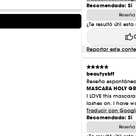
Recomendado: Sí
Reseña
¿Te resultó útil esta
Reportar este cont
beautysbff
Reseña espontánea
MASCARA HOLY GR
I LOVE this mascara!
lashes on. I have w
Traducir con Googl
Recomendado: Sí
Reseña