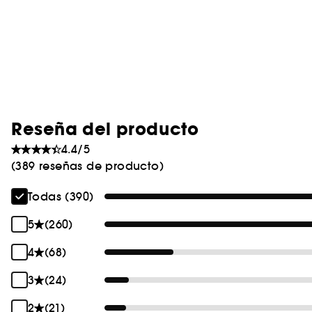
Reseña del producto
4.4/5
(389 reseñas de producto)
Todas (390)
5
(260)
4
(68)
3
(24)
2
(21)