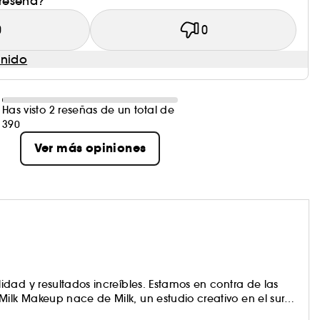
 reseña?
0
0
enido
Has visto 2 reseñas de un total de
390
Ver más opiniones
dad y resultados increíbles. Estamos en contra de las
lk Makeup nace de Milk, un estudio creativo en el sur
mpre han sido nuestras fuentes de inspiración.