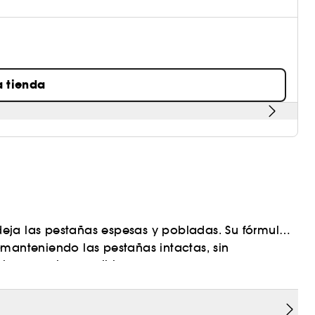
a tienda
 deja las pestañas espesas y pobladas. Su fórmula
 manteniendo las pestañas intactas, sin
)
luso en ojos sensibles.