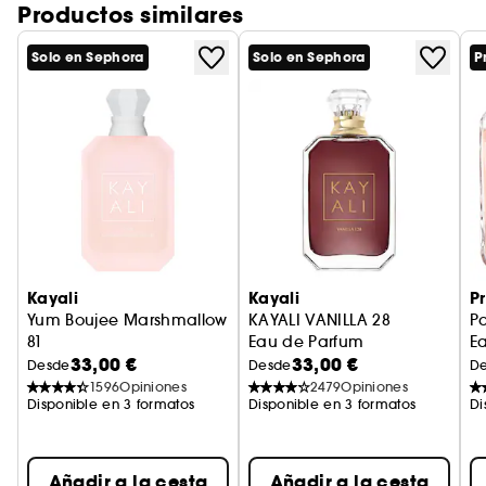
Productos similares
disfrutar de tu eau de parfum en cualquier lugar,
desde el día a día hasta escapadas
Solo en Sephora
Solo en Sephora
P
improvisadas, y perfumarte en cualquier
momento, estés donde estés.
FAMILIA OLFATIVA: almizcle floral
Kayali
Kayali
P
Yum Boujee Marshmallow
KAYALI VANILLA 28
P
81
Eau de Parfum
E
33,00 €
33,00 €
Eau de Parfum Intense
Desde
Desde
D
1596
Opiniones
2479
Opiniones
Disponible en 3 formatos
Disponible en 3 formatos
Di
Añadir a la cesta
Añadir a la cesta