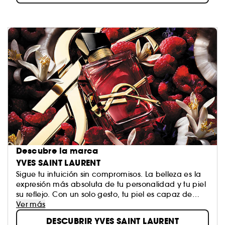
Descubre la marca
YVES SAINT LAURENT
Sigue tu intuición sin compromisos. La belleza es la
expresión más absoluta de tu personalidad y tu piel
su reflejo. Con un solo gesto, tu piel es capaz de
convertirse en un arma de seducción. El estado más
Ver más
bello de la mujer YSL es el de ser distinta, ella misma.
DESCUBRIR YVES SAINT LAURENT
Con Yves Saint Laurent, la belleza se reduce