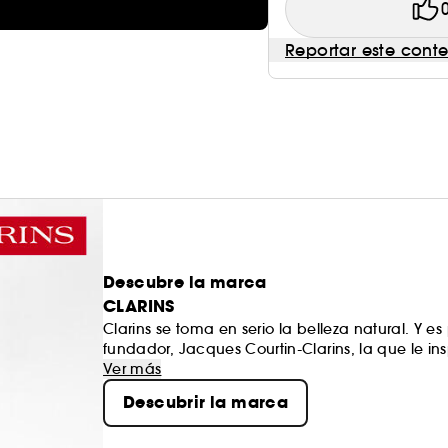
Reportar este cont
Descubre la marca
CLARINS
Clarins se toma en serio la belleza natural. Y 
fundador, Jacques Courtin-Clarins, la que le insp
más de medio siglo. Como líder en tratamientos
Ver más
mujer lo mejor de la naturaleza aprovechando s
Descubrir la marca
Clarins te tratará como si fueras su único clie
imprescindibles?