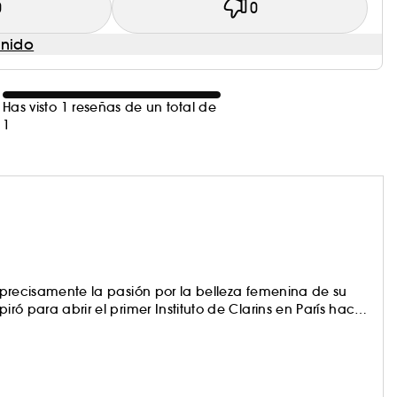
0
0
enido
Has visto 1 reseñas de un total de
1
es precisamente la pasión por la belleza femenina de su
iró para abrir el primer Instituto de Clarins en París hace
 de lujo, Clarins trabaja sin descanso para dar a cada
us mejores principios activos. A pesar de su fama,
nte. ¿A qué esperas para probar sus productos