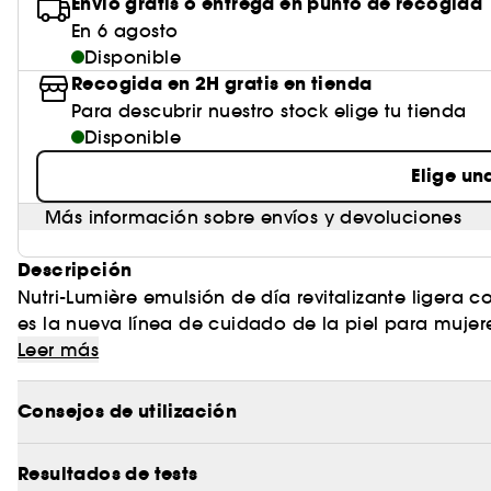
Envío gratis o entrega en punto de recogida
En 6 agosto
Disponible
Recogida en 2H gratis en tienda
Para descubrir nuestro stock elige tu tienda
Disponible
Elige un
Más información sobre envíos y devoluciones
Descripción
Nutri-Lumière emulsión de día revitalizante ligera 
es la nueva línea de cuidado de la piel para mujer
plantas para nutrir, revitalizar y restaurar la lumino
Leer más
revitalizante de día nutre, revitaliza y restaura la 
fundente y envolvente rica en extractos vegetales: - 
Consejos de utilización
castaña de indias, son reconocidos por su acción n
de la piel. - El extracto orgánico de harungana reden
Resultados de tests
proporciona propiedades purificantes, que ayudan a preservar p