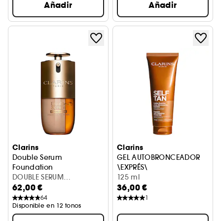
Añadir
Añadir
Clarins
Clarins
Double Serum
GEL AUTOBRONCEADOR
Foundation
\EXPRÉS\
Fondo de Maquillaje Antiedad
DOUBLE SERUM
Gel fresco autobronceador p
125 ml
62,00 €
36,00 €
FOUNDATION L6N 30ML
64
1
Disponible en 12 tonos