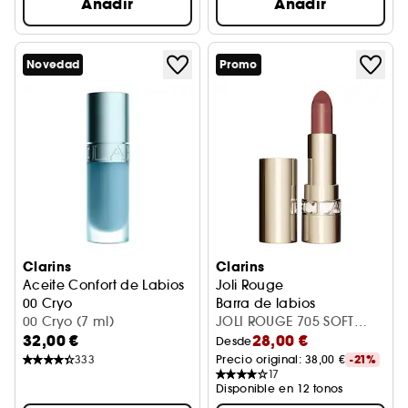
Añadir
Añadir
Novedad
Promo
Clarins
Clarins
Aceite Confort de Labios
Joli Rouge
00 Cryo
Barra de labios
Aceite labial efecto frío
00 Cryo (7 ml)
JOLI ROUGE 705 SOFT
32,00 €
28,00 €
BERRY
Desde
333
Precio original: 
38,00 €
-21%
17
Disponible en 12 tonos