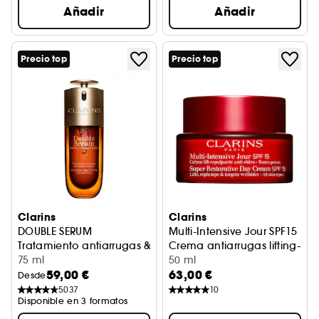
Añadir
Añadir
Precio top
Precio top
Clarins
Clarins
DOUBLE SERUM
Multi-Intensive Jour SPF15
Tratamiento antiarrugas & antiedad
Crema antiarrugas lifting-red
75 ml
50 ml
59,00 €
63,00 €
Desde
5037
10
Disponible en 3 formatos