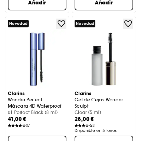
Añadir
Añadir
Novedad
Novedad
Clarins
Clarins
Wonder Perfect
Gel de Cejas Wonder
Máscara 4D Waterproof
Sculpt
01 Perfect Black (8 ml)
Gel de cejas
Clear (5 ml)
41,00 €
28,00 €
37
2
Disponible en 5 tonos