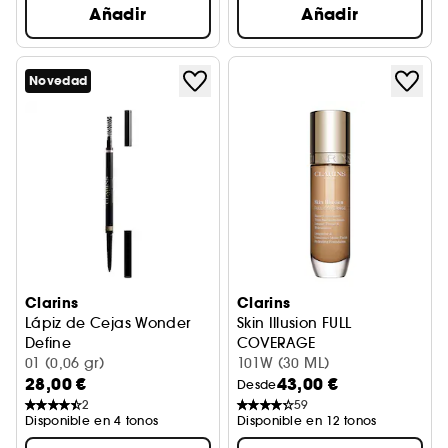
Añadir
Añadir
Novedad
Clarins
Clarins
Lápiz de Cejas Wonder
Skin Illusion FULL
Define
COVERAGE
Lápiz de cejas
01 (0,06 gr)
Base de maquillaje
101W (30 ML)
28,00 €
43,00 €
Desde
2
59
Disponible en 4 tonos
Disponible en 12 tonos