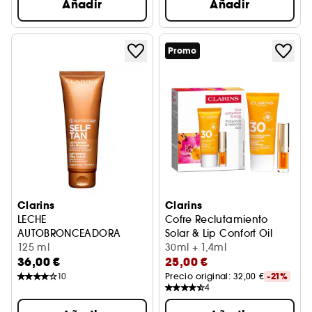
Añadir
Añadir
Promo
Clarins
Clarins
LECHE
Cofre Reclutamiento
AUTOBRONCEADORA
Solar & Lip Confort Oil
Leche autobronceadora para el rostro y el cuerpo
125 ml
30ml + 1,4ml
36,00 €
25,00 €
10
Precio original: 
32,00 €
-21%
4