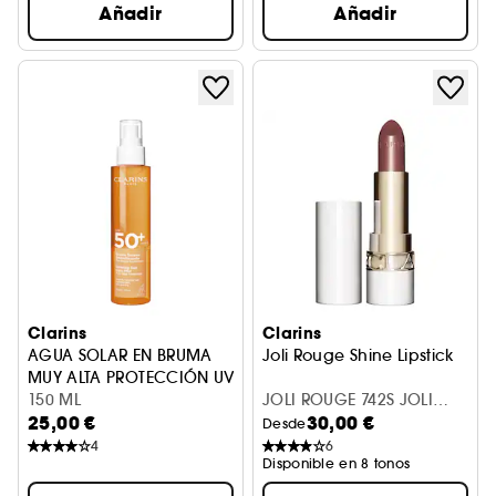
Añadir
Añadir
Clarins
Clarins
AGUA SOLAR EN BRUMA
Joli Rouge Shine Lipstick
MUY ALTA PROTECCIÓN UVA / UVB SPF 50+
150 ML
JOLI ROUGE 742S JOLI
25,00 €
30,00 €
ROUGE
Desde
4
6
Disponible en 8 tonos