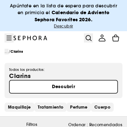
Ir al menú
Ir al contenido principal
Ir al pie de página
Apúntate en la lista de espera para descubrir
Calendario de Adviento
en primicia el
Sephora Favorites 2026.
Descubrir
/
...
Clarins
Todos los productos:
Clarins
Descubrir
Saltar los enlaces rápidos
Maquillaje
Tratamiento
Perfume
Cuerpo
Filtros
Ordenar :
Recomendados