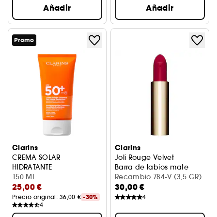
Añadir
Añadir
Promo
Clarins
Clarins
CREMA SOLAR
Joli Rouge Velvet
HIDRATANTE
Barra de labios mate
150 ML
MUY ALTA PROTECCIÓN UVA / UVB SPF 50+
Recambio 784-V (3,5 GR)
25,00 €
30,00 €
Precio original: 
36,00 €
-30%
4
4