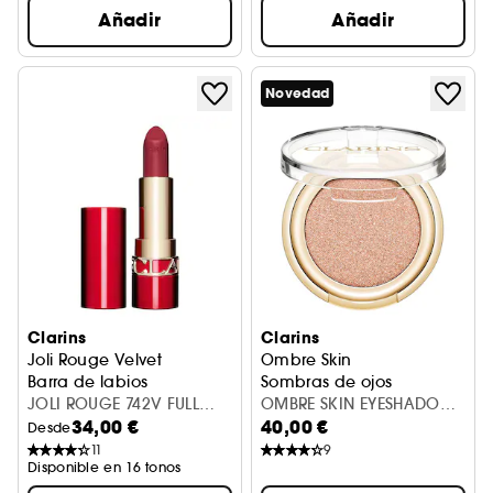
Añadir
Añadir
Novedad
Clarins
Clarins
Joli Rouge Velvet
Ombre Skin
Barra de labios
Sombras de ojos
JOLI ROUGE 742V FULL
OMBRE SKIN EYESHADOW
34,00 €
40,00 €
RENO 3.5G
04
Desde
11
9
Disponible en 16 tonos