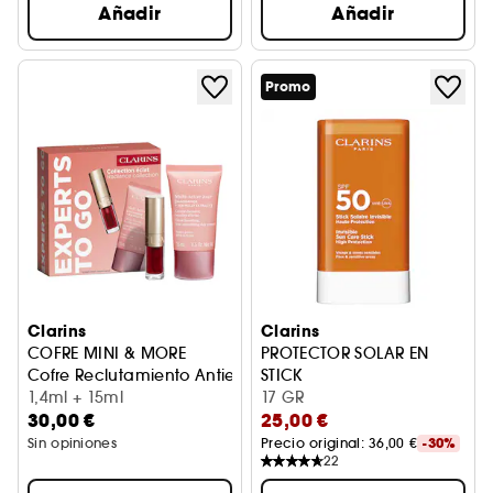
Añadir
Añadir
Promo
Clarins
Clarins
COFRE MINI & MORE
PROTECTOR SOLAR EN
Cofre Reclutamiento Antiedad & Lip Confort Oil
STICK
1,4ml + 15ml
INVISIBLE MUY ALTA PROTECC
17 GR
30,00 €
25,00 €
Sin opiniones
Precio original: 
36,00 €
-30%
22