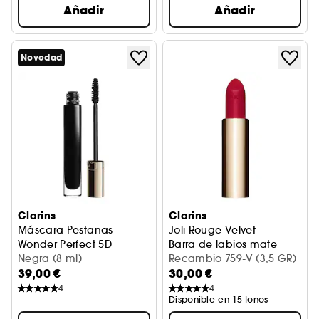
Añadir
Añadir
Novedad
Clarins
Clarins
Máscara Pestañas
Joli Rouge Velvet
Wonder Perfect 5D
Barra de labios mate
Máscara de pestañas
Negra (8 ml)
Recambio 759-V (3,5 GR)
39,00 €
30,00 €
4
4
Disponible en 15 tonos