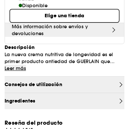
Disponible
Elige una tienda
Más información sobre envíos y
devoluciones
Descripción
La nueva crema nutritiva de longevidad es el
primer producto antiedad de GUERLAIN que
revitaliza la longevidad celular desde la raíz para
Leer más
una juventud reforzada eficazmente cada día.
Un éxito tras veinte años de investigación, en el
Consejos de utilización
que GUERLAIN captura el extraordinario poder de
longevidad de una orquídea: la Vanda coerulea.
Ingredientes
Debido a su capacidad para vivir más de cien
años, también se la conoce como «la flor de las
diez mil generaciones».
Reseña del producto
Su poder se ha concentrado en la nueva