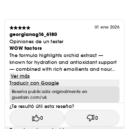
aplicaciones a
Traducción realizada con la versión gratuita del
traductor DeepL.com
01 ene 2026
georgianag16_6180
Opiniones de un tester
WOW factors
The formula highlights orchid extract —
known for hydration and antioxidant support
— combined with rich emollients and nour...
Ver más
Traducir con Google
Reseña publicada originalmente en
guerlain.com/uk
¿Te resultó útil esta reseña?
0
0