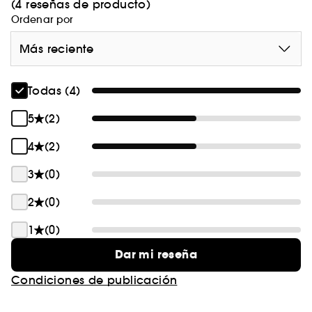
(4 reseñas de producto)
Prueba de uso - 29 usuarias. % de satisfacción
Ordenar por
inmediata.(5) Prueba de uso - 29 usuarias. % de
satisfacción tras 28 días.
Más reciente
Todas (4)
5
(2)
4
(2)
3
(0)
2
(0)
1
(0)
Dar mi reseña
Condiciones de publicación