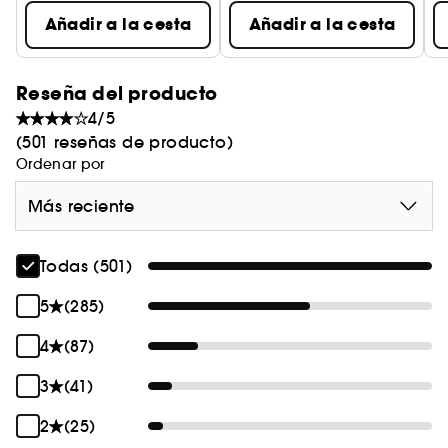
RESPETUOSA CON LA PIEL: dermatológicamente
Añadir a la cesta
Añadir a la cesta
probada y no comedogénica; también es
adecuada para pieles sensibles.
Reseña del producto
4/5
INGREDIENTES:
(501 reseñas de producto)
Ordenar por
NIACINAMIDA: suaviza el aspecto de las líneas
finas y unifica la textura.
Más reciente
HAMAMELIS: cierra visiblemente los poros.
Todas (501)
Antes*/Después*
5
(285)
4
(87)
3
(41)
2
(25)