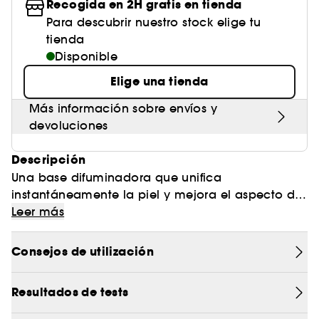
Recogida en 2H gratis en tienda
Para descubrir nuestro stock elige tu
tienda
Disponible
Elige una tienda
Más información sobre envíos y
devoluciones
Descripción
Una base difuminadora que unifica
instantáneamente la piel y mejora el aspecto de
su textura a la vez que controla el brillo.
Esta fórmula hidratante, difuminadora y fijadora
Leer más
crea un efecto soft-focus a la vez que ayuda a
que la base de maquillaje se adhiera a la piel
Consejos de utilización
para mantener un acabado perfecto hasta 12
Suaviza instantáneamente las irregularidades de
horas.
la piel, cierra visiblemente los poros y controla el
Resultados de tests
brillo a la vez que fija el maquillaje gracias a su
efecto «magnético».