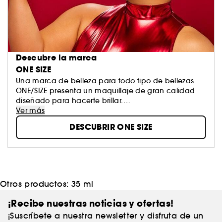
Descubre la marca
ONE SIZE
Una marca de belleza para todo tipo de bellezas.
ONE/SIZE presenta un maquillaje de gran calidad
diseñado para hacerte brillar.
Redefinimos los códigos de la belleza celebrando
Ver más
las voces únicas y creando un universo en el que
DESCUBRIR ONE SIZE
hay cabida para todo el mundo.
Únete a nuestro movimiento y exprésate de forma
libre, atrevida e inclusiva.
Otros productos:
35 ml
¡Recibe nuestras noticias y ofertas!
¡Suscríbete a nuestra newsletter y disfruta de un