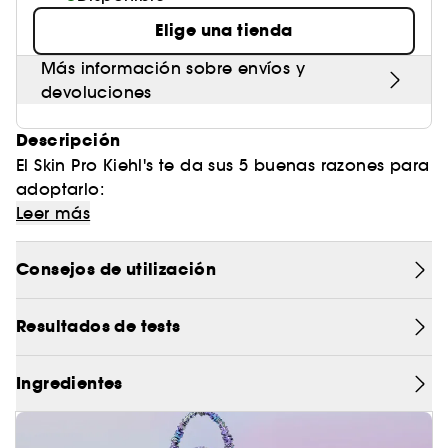
Elige una tienda
Más información sobre envíos y
devoluciones
Descripción
El Skin Pro Kiehl's te da sus 5 buenas razones para
adoptarlo:
- Incrementa la hidratación en +89%(1)
Leer más
- Deja la piel con un aspecto más terso y
Consejos de utilización
flexible(2)
Resultados de tests
- Posee una alta concentración de potentes
principios activos: 1,5% de Ácido Hialurónico
Ingredientes
- Fórmula compuesta por 7 ingredientes
únicamente, sin perfume ni conservante