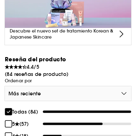
- Apto para todo tipo de pieles.
Descubre el nuevo set de tratamiento Korean &
Japanese Skincare
(1) Prueba instrumental realizada en 50 individuos
Reseña del producto
4.4/5
(2) Prueba de consumo realizada en 78 personas
(84 reseñas de producto)
después de 1 semana
Ordenar por
Más reciente
Todas (84)
5
(57)