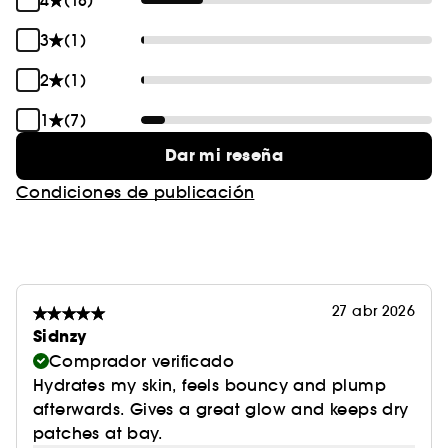
4
(18)
3
(1)
2
(1)
1
(7)
Dar mi reseña
Condiciones de publicación
27 abr 2026
Sidnzy
Comprador verificado
Hydrates my skin, feels bouncy and plump
afterwards. Gives a great glow and keeps dry
patches at bay.