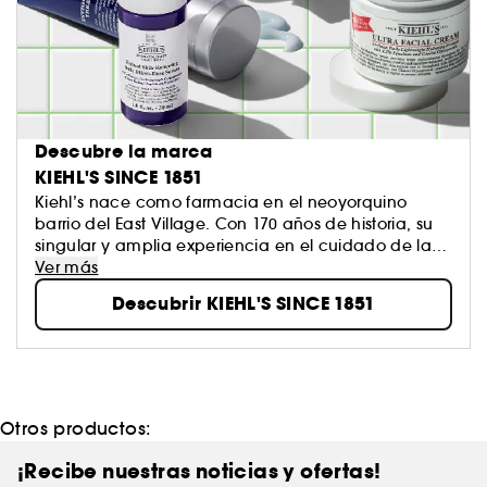
Descubre la marca
KIEHL'S SINCE 1851
Kiehl’s nace como farmacia en el neoyorquino
barrio del East Village. Con 170 años de historia, su
singular y amplia experiencia en el cuidado de la
piel representa la combinación perfecta entre la
Ver más
innovación y la naturaleza al servicio de sus clientes.
Descubrir KIEHL'S SINCE 1851
En tres palabras, Kiehl´s es INNOVACIÓN, SERVICIO Y
GENEROSIDAD, su razón de ser para sus fieles
consumidores.
Otros productos:
¡Recibe nuestras noticias y ofertas!