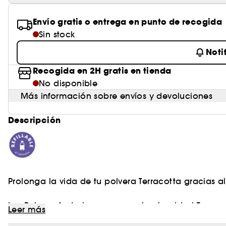
Envío gratis o entrega en punto de recogida
Sin stock
Noti
Recogida en 2H gratis en tienda
No disponible
Más información sobre envíos y devoluciones
Descripción
Prolonga la vida de tu polvera Terracotta gracias a
Los Polvos efecto buena cara y luminosidad Terrac
Leer más
origen natural¹, proporcionan un aspecto radiante