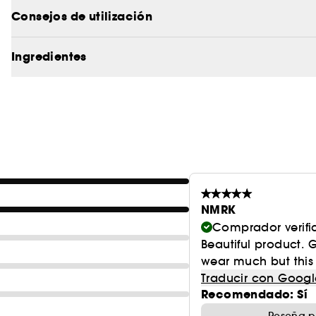
Consejos de utilización
¹ Conforme a la normativa ISO 16128, el 4 % restante
fórmula.
Reffilable :
Ingredientes
Las fórmulas que te encantan, disponibl
planeta en Sephora
NMRK
Comprador verif
Beautiful product. 
wear much but this b
Traducir con Googl
Recomendado: Sí