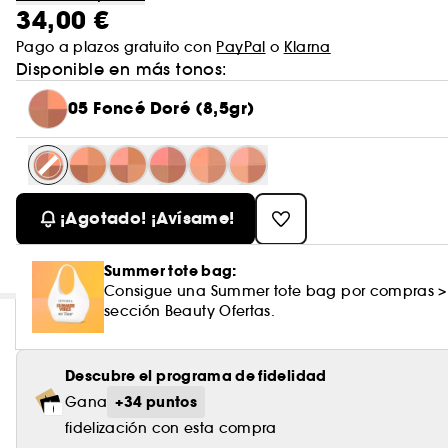
34,00 €
Pago a plazos gratuito con
PayPal
o
Klarna
Disponible en más tonos:
05 Foncé Doré (8,5gr)
¡Agotado! ¡Avísame!
Summer tote bag:
Consigue una Summer tote bag por compras >
sección Beauty Ofertas.
Descubre el programa de fidelidad
+34 puntos
Gana
fidelización con esta compra