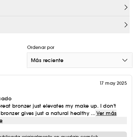
 contribuye a la integridad y sensorialidad de la
es en envases rellenables respetuosos con el
Ordenar por
Más reciente
17 may 2025
icado
Great bronzer just elevates my make up. I don't
ronzer gives just a natural healthy ...
Ver más
e