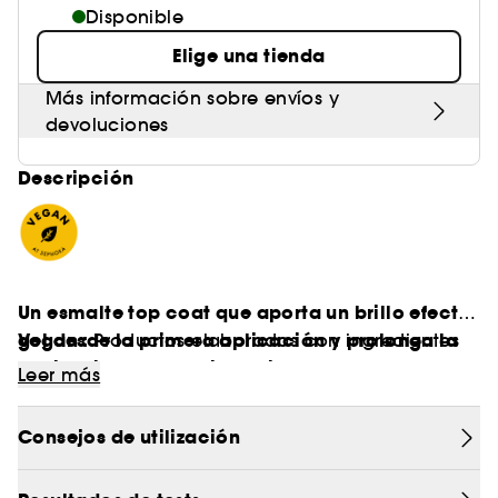
Disponible
Elige una tienda
Más información sobre envíos y
devoluciones
Descripción
Un esmalte top coat que aporta un brillo efecto
gel desde la primera aplicación y prolonga la
Vegan :
Productos elaborados con ingredientes
luminosidad y la resistencia del esmalte.
de origen natural.
Leer más
Un top coat brillante con efecto gel
Consejos de utilización
El Top coat SEPHORA COLLECTION realza y
embellece todos los esmaltes con color. En una