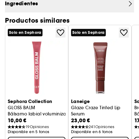
color modulable de larga duración se adapta a
Ingredientes
todos los tonos de piel. Con un solo gesto, realza
tus labios y tus mejillas, y su delicioso aroma de
Productos similares
frambuesa aporta un toque goloso a tu rutina de
belleza. Desde la primera aplicación, tus labios
Solo en Sephora
Solo en Sephora
quedan hidratados, confortables e
irresistiblemente sublimes.
Sephora Collection
Laneige
So
GLOSS BALM
Glaze Craze Tinted Lip
Br
Bálsamo labial voluminizador con color y brillo
Serum
B
10,00 €
23,00 €
1
Sérum Labial Con Color
19
Opiniones
241
Opiniones
Disponible en 5 tonos
Disponible en 6 tonos