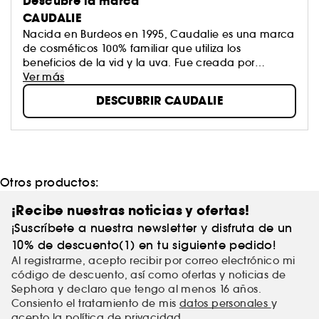
Descubre la marca
CAUDALIE
Nacida en Burdeos en 1995, Caudalie es una marca
de cosméticos 100% familiar que utiliza los
beneficios de la vid y la uva. Fue creada por
Mathilde y Bertrand Thomas tras investigar sobre los
Ver más
polifenoles, los antioxidantes más potentes del
DESCUBRIR CAUDALIE
mundo vegetal. Los productos Caudalie son muy
naturales, eficaces y glamurosos, y cumplen con
una estricta carta de valores que denominan
"CosmÉTICA"
Otros productos:
¡Recibe nuestras noticias y ofertas!
¡Suscríbete a nuestra newsletter y disfruta de un
10% de descuento(1) en tu siguiente pedido!
Al registrarme, acepto recibir por correo electrónico mi
código de descuento, así como ofertas y noticias de
Sephora y declaro que tengo al menos 16 años.
Consiento el tratamiento de mis
datos personales
y
acepto
la política de privacidad
.