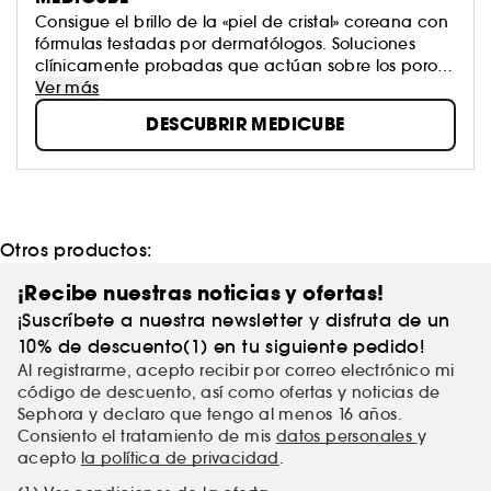
Consigue el brillo de la «piel de cristal» coreana con
fórmulas testadas por dermatólogos. Soluciones
clínicamente probadas que actúan sobre los poros,
las imperfecciones y la luminosidad para lucir una
Ver más
piel de aspecto más saludable.
DESCUBRIR MEDICUBE
Otros productos:
¡Recibe nuestras noticias y ofertas!
¡Suscríbete a nuestra newsletter y disfruta de un
10% de descuento(1) en tu siguiente pedido!
Al registrarme, acepto recibir por correo electrónico mi
código de descuento, así como ofertas y noticias de
Sephora y declaro que tengo al menos 16 años.
Consiento el tratamiento de mis
datos personales
y
acepto
la política de privacidad
.