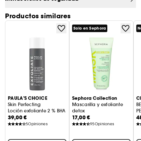
de sebo
y a mejorar la elasticidad.
• Dejan la piel fresca, equilibrada y
Productos similares
confortable, sin irritación.
Solo en Sephora
N
• Aplicación fácil, limpia y sin esfuerzo, ideal
para el uso diario.
PAULA'S CHOICE
Sephora Collection
C
Skin Perfecting
Mascarilla y exfoliante
B
Loción exfoliante 2 % BHA
detox
P
39,00 €
17,00 €
4
Con ácido mandélico y arcill
T
5
Opiniones
95
Opiniones