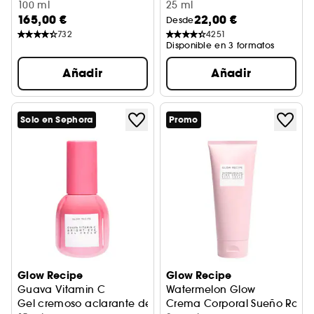
100 ml
Hidratante
25 ml
165,00 €
22,00 €
Desde
732
4251
Disponible en 3 formatos
Añadir
Añadir
Solo en Sephora
Promo
Glow Recipe
Glow Recipe
Guava Vitamin C
Watermelon Glow
Gel cremoso aclarante de ojos
Crema Corporal Sueño Rosa