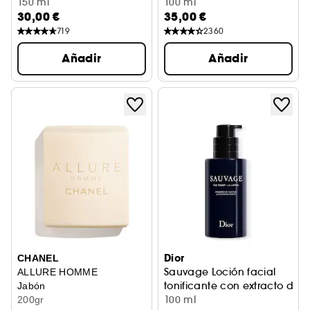
150 ml
100 ml
30,00 €
35,00 €
719
2360
Añadir
Añadir
Dior
CHANEL
Sauvage Loción facial
ALLURE HOMME
tonificante con extracto de 
Jabón
100 ml
200gr