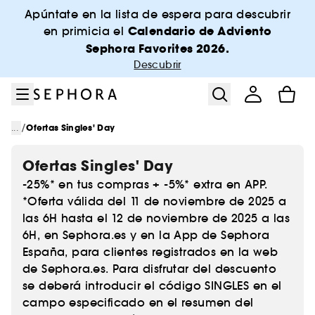
Ir al menú
Ir al contenido principal
Ir al pie de página
Apúntate en la lista de espera para descubrir
Calendario de Adviento
en primicia el
Sephora Favorites 2026.
Descubrir
/
...
Ofertas Singles' Day
Ofertas Singles' Day
-25%* en tus compras + -5%* extra en APP.
*Oferta válida del 11 de noviembre de 2025 a
las 6H hasta el 12 de noviembre de 2025 a las
6H, en Sephora.es y en la App de Sephora
España, para clientes registrados en la web
de Sephora.es. Para disfrutar del descuento
se deberá introducir el código SINGLES en el
campo especificado en el resumen del