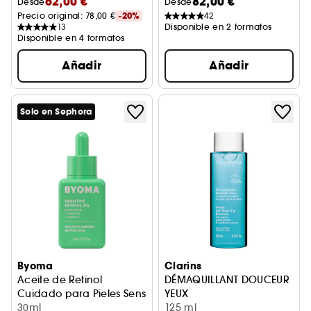
62,00 €
82,00 €
Desde
Desde
Precio original: 
78,00 €
-20%
42
13
Disponible en 2 formatos
Disponible en 4 formatos
Añadir
Añadir
Solo en Sephora
Byoma
Clarins
Aceite de Retinol
DÉMAQUILLANT DOUCEUR
Cuidado para Pieles Sensibles
YEUX
30ml
Desmaquillante ojos
125 ml