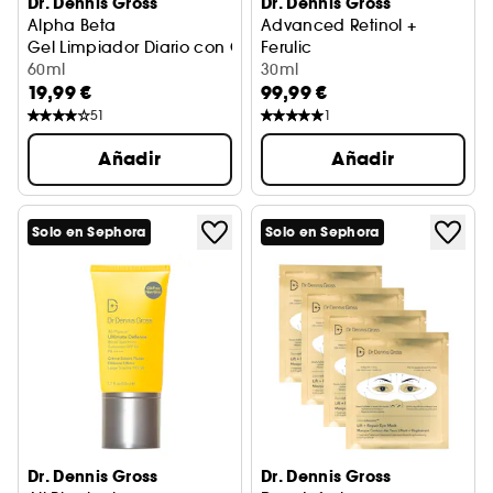
Dr. Dennis Gross
Dr. Dennis Gross
Alpha Beta
Advanced Retinol +
Gel Limpiador Diario con Complejo AHA/BHA
Ferulic
60ml
Tratamiento Concentrado No
30ml
19,99 €
99,99 €
51
1
Añadir
Añadir
Solo en Sephora
Solo en Sephora
Dr. Dennis Gross
Dr. Dennis Gross