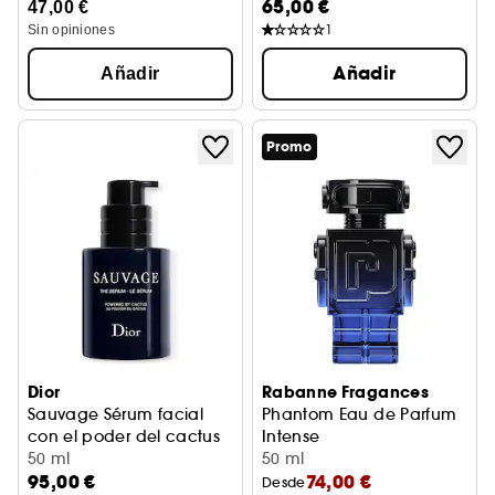
65,00 €
47,00 €
1
Sin opiniones
Añadir
Añadir
Promo
Dior
Rabanne Fragances
Sauvage Sérum facial
Phantom Eau de Parfum
con el poder del cactus
Intense
50 ml
aromático y ambarado
50 ml
95,00 €
74,00 €
Desde