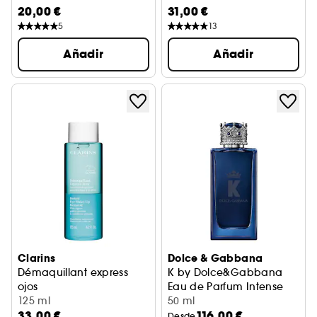
20,00 €
31,00 €
5
13
Añadir
Añadir
Clarins
Dolce & Gabbana
Démaquillant express
K by Dolce&Gabbana
ojos
Eau de Parfum Intense
para ojos bifásico
125 ml
50 ml
33,00 €
116,00 €
Desde