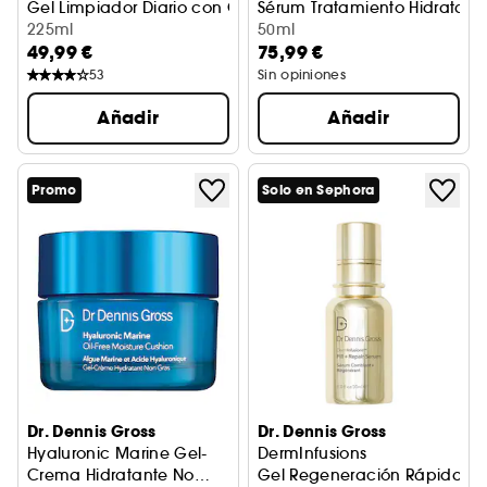
Gel Limpiador Diario con Complejo AHA/BHA
Sérum Tratamiento Hidratant
225ml
50ml
49,99 €
75,99 €
53
Sin opiniones
Añadir
Añadir
Promo
Solo en Sephora
Dr. Dennis Gross
Dr. Dennis Gross
Hyaluronic Marine Gel-
DermInfusions
Crema Hidratante No
Gel Regeneración Rápida