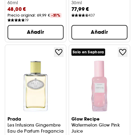
Graso
60ml
30ml
48,00 €
77,99 €
Precio original: 
69,99 €
-31%
437
19
Añadir
Añadir
Solo en Sephora
Prada
Glow Recipe
Les Infusions Gingembre
Watermelon Glow Pink
Eau de Parfum Fragancia Unisex Cítrica Amaderada
Juice