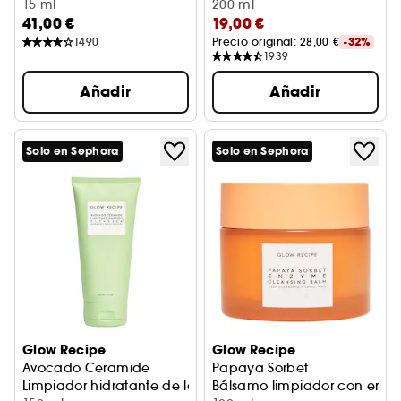
15 ml
200 ml
41,00 €
19,00 €
1490
Precio original: 
28,00 €
-32%
1939
Añadir
Añadir
Solo en Sephora
Solo en Sephora
Glow Recipe
Glow Recipe
Avocado Ceramide
Papaya Sorbet
Limpiador hidratante de la barrera cutánea
Bálsamo limpiador con enzi