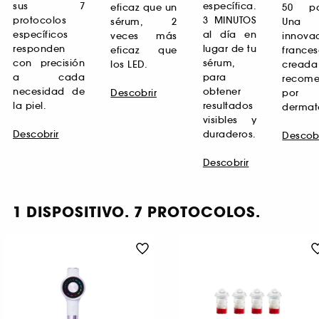
sus 7
específica.
eficaz que un
50 pat
protocolos
3 MINUTOS
sérum, 2
Una
específicos
al día en
veces más
innova
responden
lugar de tu
eficaz que
france
con precisión
sérum,
los LED.
crea
a cada
para
recom
necesidad de
obtener
Descobrir​
por
la piel.
resultados
dermat
visibles y
Descobrir​
duraderos.
Descobri
Descobrir​
1 DISPOSITIVO. 7 PROTOCOLOS.