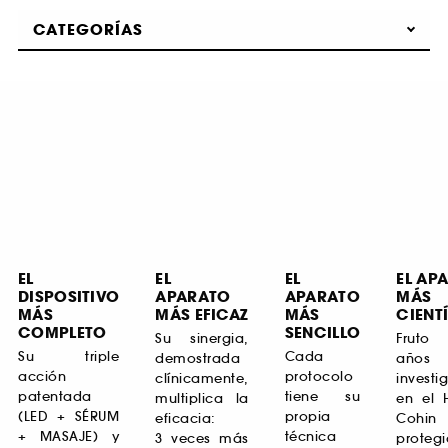
CATEGORÍAS
EL
EL
EL
EL AP
DISPOSITIVO
APARATO
APARATO
MÁS
MÁS
MÁS EFICAZ
MÁS
CIENT
COMPLETO
SENCILLO
Su sinergia,
Fruto
Su triple
Cada
demostrada
año
acción
protocolo
clínicamente,
investi
patentada
tiene su
multiplica la
en el H
(LED + SÉRUM
propia
eficacia:
Coh
+ MASAJE) y
técnica
3 veces más
proteg