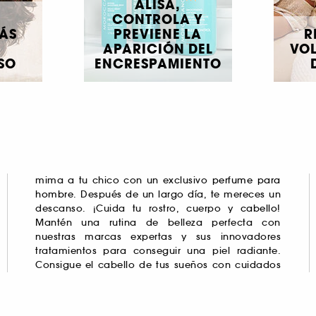
ALISA,
CONTROLA Y
ÁS
PREVIENE LA
R
APARICIÓN DEL
VO
SO
ENCRESPAMIENTO
mima a tu chico con un exclusivo
perfume para
hombre
. Después de un largo día, te mereces un
descanso. ¡Cuida tu rostro, cuerpo y
cabello
!
Inspírate con nuestra Beauty Board y su
Mantén una rutina de belleza perfecta con
nuestras marcas expertas y sus innovadores
tratamientos para conseguir una piel radiante.
Consigue el cabello de tus sueños con cuidados