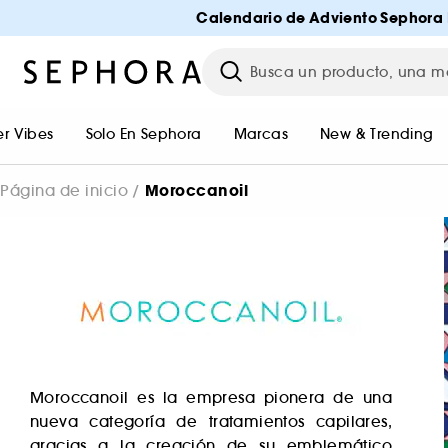
Calendario de Adviento Sephora 
r Vibes
Solo En Sephora
Marcas
New & Trending
Moroccanoil
Página de inicio
Moroccanoil es la empresa pionera de una
nueva categoría de tratamientos capilares,
gracias a la creación de su emblemático