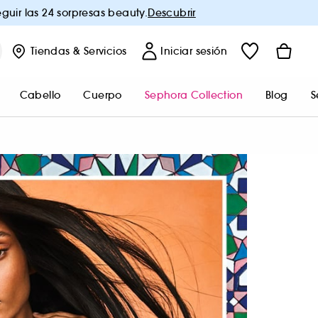
guir las 24 sorpresas beauty.
Descubrir
Tiendas
& Servicios
Iniciar sesión
Cabello
Cuerpo
Sephora Collection
Blog
S