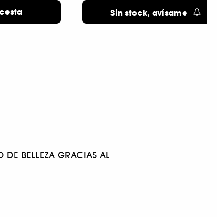
Precio original: 45,00 €
-26.7%
 cesta
Sin stock, avísame
 DE BELLEZA GRACIAS AL