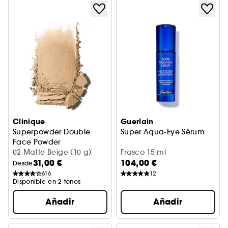
Clinique
Guerlain
Superpowder Double
Super Aqua-Eye Sérum
Face Powder
Super Polvo Doble Efecto
02 Matte Beige (10 g)
Frasco 15 ml
31,00 €
104,00 €
Desde
616
12
Disponible en 2 tonos
Añadir
Añadir