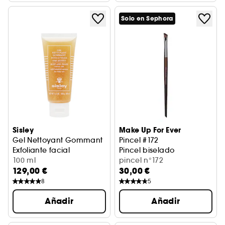
Solo en Sephora
Sisley
Make Up For Ever
Gel Nettoyant Gommant
Pincel #172
Exfoliante facial
Pincel biselado
100 ml
pincel n°172
129,00 €
30,00 €
8
5
Añadir
Añadir