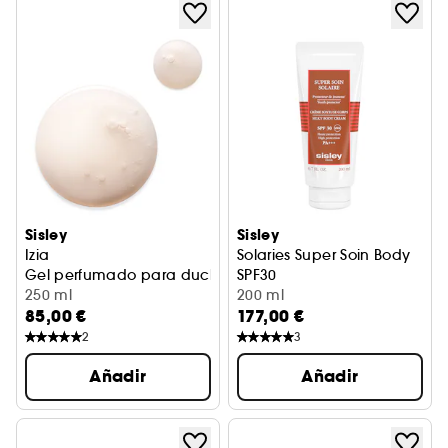
Sisley
Sisley
Izia
Solaries Super Soin Body
Gel perfumado para ducha y baño
SPF30
250 ml
Protección solar
200 ml
85,00 €
177,00 €
2
3
Añadir
Añadir