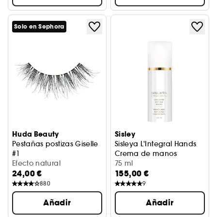
Solo en Sephora
Huda Beauty
Sisley
Pestañas postizas Giselle
Sisleya L'Integral Hands
#1
Crema de manos
Colección Classique
Efecto natural
75 ml
24,00 €
155,00 €
880
9
Añadir
Añadir