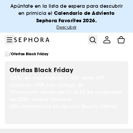
Ir al menú
Ir al contenido principal
Ir al pie de página
Apúntate en la lista de espera para descubrir
Calendario de Adviento
en primicia el
Sephora Favorites 2026.
Descubrir
/
...
Ofertas Black Friday
Ofertas Black Friday
-25%* en más marcas + -5%* extra APP
compras >90€ con código: BF.
*Promoción válida del 27 al 30 de noviembre
de 2025, ambos inclusive.
Más información en sección Beauty Ofertas.