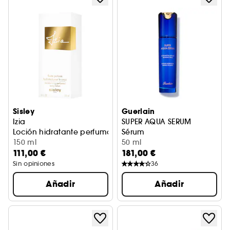
Sisley
Guerlain
Izia
SUPER AQUA SERUM
Loción hidratante perfumada para el cuerpo
Sérum
150 ml
50 ml
111,00 €
181,00 €
Sin opiniones
36
Añadir
Añadir