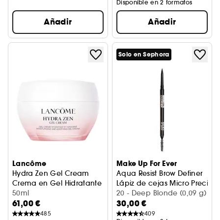
Disponible en 2 formatos
Añadir
Añadir
Solo en Sephora
Lancôme
Make Up For Ever
Hydra Zen Gel Cream
Aqua Resist Brow Definer
Crema en Gel Hidratante y Calmante
Lápiz de cejas Micro Precisió
50ml
20 - Deep Blonde (0,09 g)
61,00 €
30,00 €
485
409