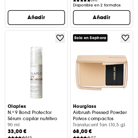
696
Disponible en 2 formatos
Añadir
Añadir
Solo en Sephora
Olaplex
Hourglass
N.º 9 Bond Protector
Airbrush Pressed Powder
Sérum capilar nutritivo
Polvos compactos
90 ml
Translucent Tan (10,5 g)
33,00 €
68,00 €
845
117