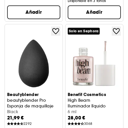
Disponible en 3 tonos
Añadir
Añadir
Solo en Sephora
Beautyblender
Benefit Cosmetics
beautyblender Pro
High Beam
Esponja de maquillaje
Iluminador líquido
Black
6 ml
21,99 €
28,00 €
2292
3068