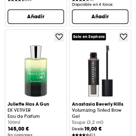
Disponible en 4 tonos
Añadir
Añadir
Solo en Sephora
Juliette Has A Gun
Anastasia Beverly Hills
EX VETIVER
Volumizing Tinted Brow
Eau de Parfum
Gel
100ml
Gel de Cejas
Taupe (3,2 ml)
145,00 €
19,00 €
Desde
Sin opiniones
413