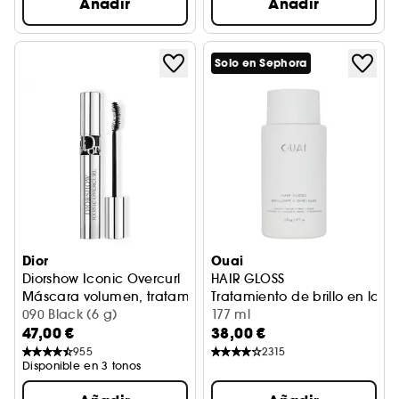
Añadir
Añadir
Solo en Sephora
Dior
Ouai
Diorshow Iconic Overcurl
HAIR GLOSS
Máscara volumen, tratamiento y curva espectacular
Tratamiento de brillo en la 
090 Black (6 g)
177 ml
47,00 €
38,00 €
955
2315
Disponible en 3 tonos