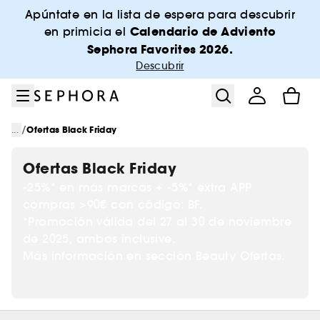
Ir al menú
Ir al contenido principal
Ir al pie de página
Apúntate en la lista de espera para descubrir
Calendario de Adviento
en primicia el
Sephora Favorites 2026.
Descubrir
/
...
Ofertas Black Friday
Ofertas Black Friday
-25%* en más marcas + -5%* extra APP
compras >90€ con código: BF.
*Promoción válida del 27 al 30 de noviembre
de 2025, ambos inclusive.
Más información en sección Beauty Ofertas.