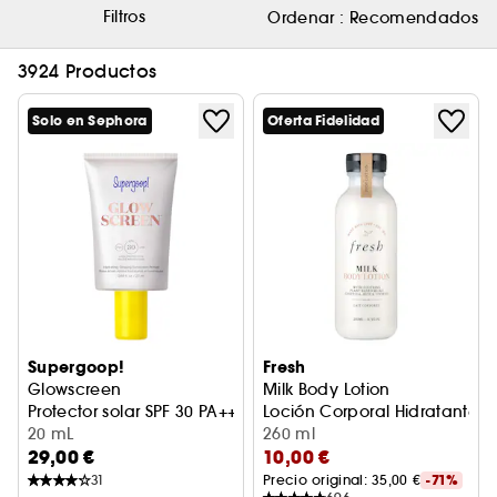
Filtros
Ordenar :
Recomendados
3924 Productos
Solo en Sephora
Oferta Fidelidad
Supergoop!
Fresh
Glowscreen
Milk Body Lotion
Protector solar SPF 30 PA+++ con AH + Niacinamida
Loción Corporal Hidratante 
20 mL
260 ml
29,00 €
10,00 €
31
Precio original: 
35,00 €
-71%