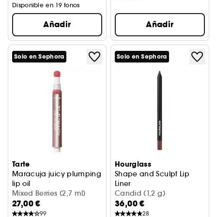
Disponible en 19 tonos
Añadir
Añadir
Solo en Sephora
Solo en Sephora
Tarte
Hourglass
Maracuja juicy plumping
Shape and Sculpt Lip
lip oil
Liner
Aceite labial voluminizador
Mixed Berries (2,7 ml)
Lápiz de labios
Candid (1,2 g)
27,00 €
36,00 €
99
28