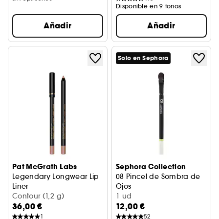
Disponible en 9 tonos
Añadir
Añadir
Solo en Sephora
Pat McGrath Labs
Sephora Collection
Legendary Longwear Lip
08 Pincel de Sombra de
Liner
Ojos
Lápiz de labios
Contour (1,2 g)
Aplicación intuitiva, acabad
1 ud
36,00 €
12,00 €
1
52