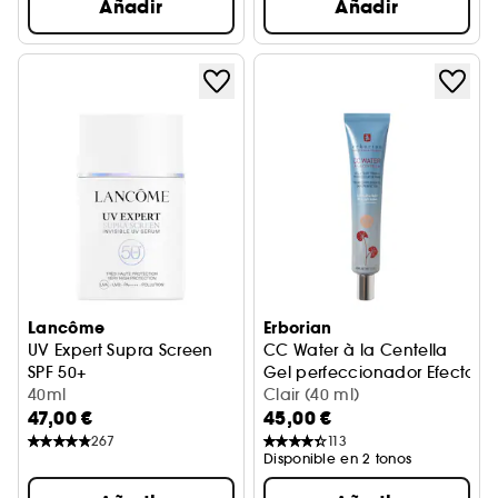
Añadir
Añadir
Lancôme
Erborian
UV Expert Supra Screen
CC Water à la Centella
SPF 50+
Gel perfeccionador Efecto 
Sérum Invisible
40ml
Clair (40 ml)
47,00 €
45,00 €
267
113
Disponible en 2 tonos