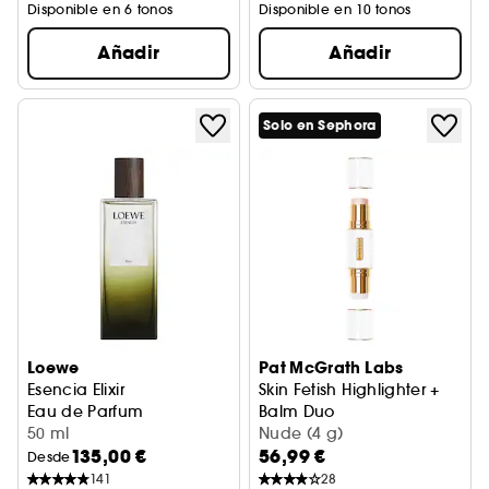
Disponible en 6 tonos
Disponible en 10 tonos
Añadir
Añadir
Solo en Sephora
Loewe
Pat McGrath Labs
Esencia Elixir
Skin Fetish Highlighter +
Eau de Parfum
Balm Duo
50 ml
Iluminador + bálsamo facial
Nude (4 g)
135,00 €
56,99 €
Desde
141
28