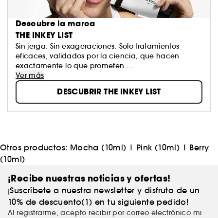
Descubre la marca
THE INKEY LIST
Sin jerga. Sin exageraciones. Solo tratamientos
eficaces, validados por la ciencia, que hacen
exactamente lo que prometen.
The INKEY List te muestra lo que tu piel realmente
Ver más
necesita, no lo que simplemente está de moda.
DESCUBRIR THE INKEY LIST
Tanto si eres nuevo en el mundo del cuidado de la
piel como si ya eres un experto con una rutina bien
establecida, INKEY siempre está a tu lado, con
innovación, pedagogía y resultados clínicamente
probados. Y todo ello a un precio razonable.
Otros productos:
Mocha (10ml)
|
Pink (10ml)
|
Berry
INKEY. Sin palabrería, solo una piel mejor.
(10ml)
¡Recibe nuestras noticias y ofertas!
¡Suscríbete a nuestra newsletter y disfruta de un
10% de descuento(1) en tu siguiente pedido!
Al registrarme, acepto recibir por correo electrónico mi