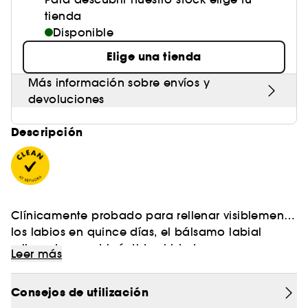
tienda
Disponible
Elige una tienda
Más información sobre envíos y
devoluciones
Descripción
Clínicamente probado para rellenar visiblemente
los labios en quince días, el bálsamo labial
rellenador con tripéptidos hidrata, repara y
Leer más
INGREDIENTES CLAVE :
suaviza los labios para darles un aspecto más
sano y natural.
Consejos de utilización
Complejo de Tripéptidos al 6%: aumenta