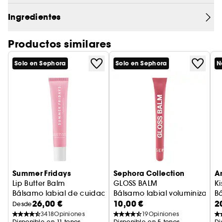
visiblemente el volumen de los labios con el
Ingredientes
paso del tiempo para un aspecto más
voluminoso y definido.
Obtén más información en Clean at Sephora
Productos similares
(AQUÍ)
Solo en Sephora
Solo en Sephora
N
Summer Fridays
Sephora Collection
An
Lip Butter Balm
GLOSS BALM
Ki
Bálsamo labial de cuidado hidratante y nutritivo
Bálsamo labial voluminizador c
B
26,00 €
10,00 €
2
Desde
3418
Opiniones
19
Opiniones
Disponible en 11 tonos
Disponible en 5 tonos
Di