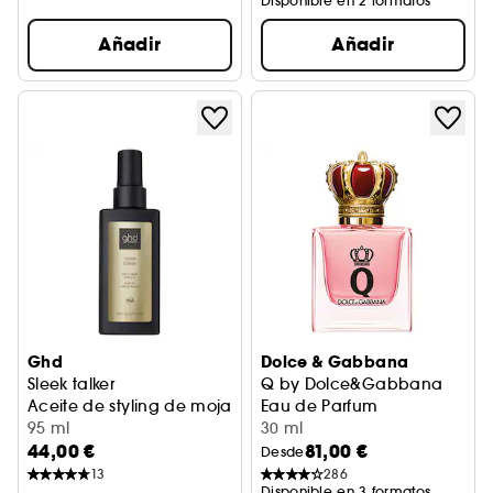
Disponible en 2 formatos
Añadir
Añadir
Ghd
Dolce & Gabbana
Sleek talker
Q by Dolce&Gabbana
Aceite de styling de mojado a pulido
Eau de Parfum
95 ml
30 ml
44,00 €
81,00 €
Desde
13
286
Disponible en 3 formatos