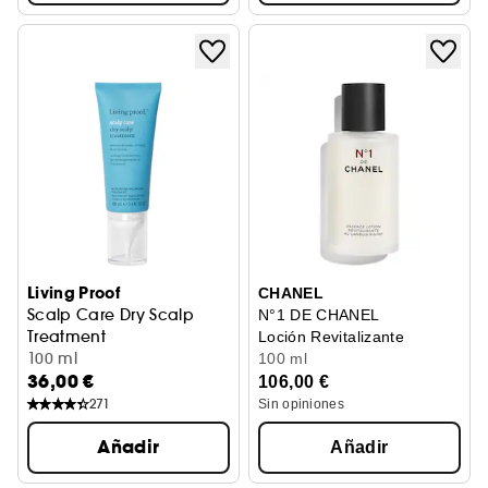
Living Proof
CHANEL
Scalp Care Dry Scalp
N°1 DE CHANEL
Treatment
Loción Revitalizante
Tratamiento para el cuero cabelludo
100 ml
100 ml
36,00 €
106,00 €
271
Sin opiniones
Añadir
Añadir