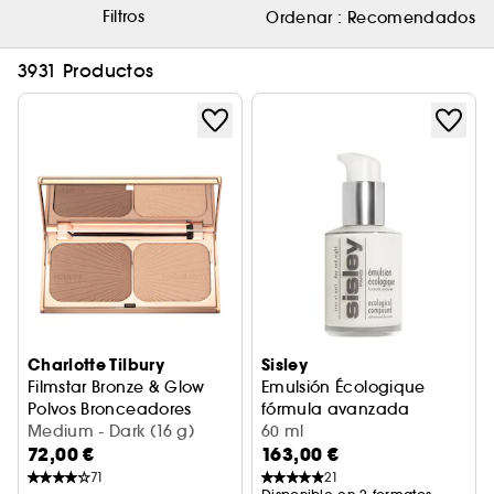
Filtros
Ordenar :
Recomendados
3931 Productos
Charlotte Tilbury
Sisley
Filmstar Bronze & Glow
Emulsión Écologique
Polvos Bronceadores
fórmula avanzada
Medium - Dark (16 g)
Tratamiento hidratante
60 ml
72,00 €
163,00 €
71
21