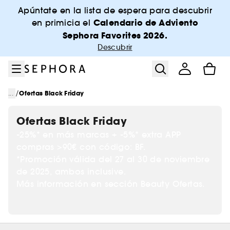
Ir al menú
Ir al contenido principal
Ir al pie de página
Apúntate en la lista de espera para descubrir
Calendario de Adviento
en primicia el
Sephora Favorites 2026.
Descubrir
/
...
Ofertas Black Friday
Ofertas Black Friday
-25%* en más marcas + -5%* extra APP
compras >90€ con código: BF.
*Promoción válida del 27 al 30 de noviembre
de 2025, ambos inclusive.
Más información en sección Beauty Ofertas.