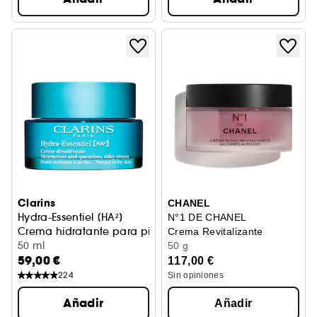
Clarins
CHANEL
Hydra-Essentiel [HA²]
N°1 DE CHANEL
Crema hidratante para pieles normales a secas
Crema Revitalizante
50 ml
50 g
59,00 €
117,00 €
224
Sin opiniones
Añadir
Añadir