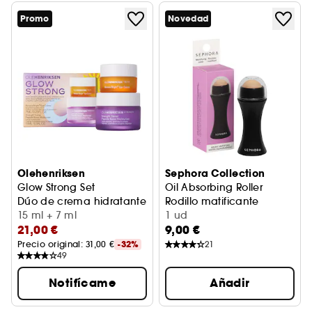
Promo
Novedad
Olehenriksen
Sephora Collection
Glow Strong Set
Oil Absorbing Roller
Dúo de crema hidratante y contorno de ojos
Rodillo matificante
15 ml + 7 ml
1 ud
21,00 €
9,00 €
Precio original: 
31,00 €
-32%
21
49
Notifícame
Añadir