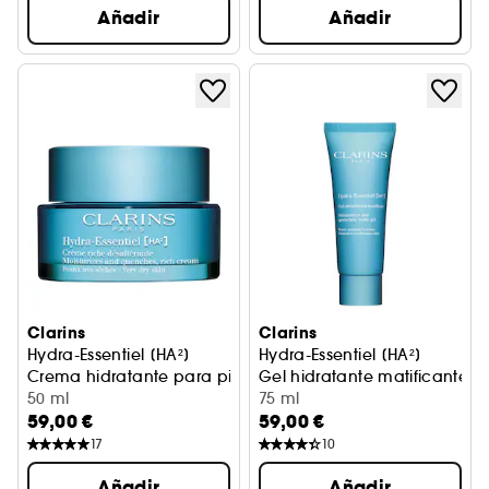
Añadir
Añadir
Clarins
Clarins
Hydra-Essentiel [HA²]
Hydra-Essentiel [HA²]
Crema hidratante para pieles muy secas
Gel hidratante matificante p
50 ml
75 ml
59,00 €
59,00 €
17
10
Añadir
Añadir