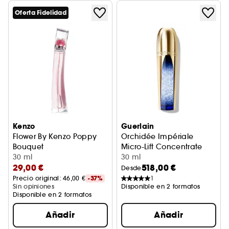
Oferta Fidelidad
Kenzo
Guerlain
Flower By Kenzo Poppy
Orchidée Impériale
Bouquet
Micro-Lift Concentrate
Eau de Toilette
30 ml
30 ml
29,00 €
518,00 €
Desde
Precio original: 
46,00 €
-37%
1
Sin opiniones
Disponible en 2 formatos
Disponible en 2 formatos
Añadir
Añadir