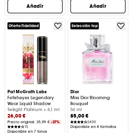
Añadir
Añadir
Oferta Fidelidad
Selección top
Pat McGrath Labs
Dior
Fetisheyes Legendary
Miss Dior Blooming
Wear Liquid Shadow
Bouquet
Sombra de ojos líquida
Twilight Platinum + 6,1 ml
Eau de toilette
50 ml
26,00 €
85,00 €
Precio original: 
35,99 €
-27%
2490
15
Disponible en 4 formatos
Disponible en 7 tonos