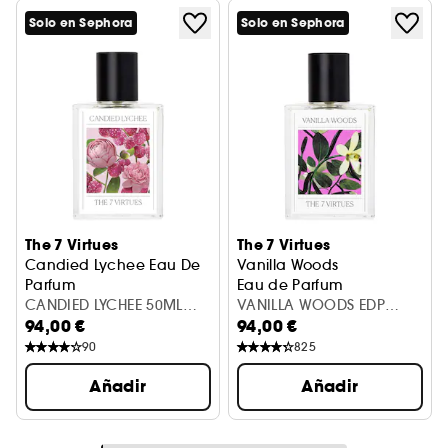
Solo en Sephora
Solo en Sephora
The 7 Virtues
The 7 Virtues
Candied Lychee Eau De
Vanilla Woods
Parfum
Eau de Parfum
CANDIED LYCHEE 50ML
VANILLA WOODS EDP
94,00 €
94,00 €
EDP
SPRAY 50ML
90
825
Añadir
Añadir