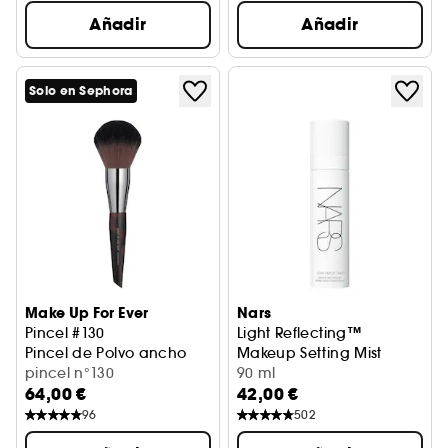
Añadir
Añadir
Solo en Sephora
Make Up For Ever
Nars
Pincel #130
Light Reflecting™
Pincel de Polvo ancho
Makeup Setting Mist
pincel n°130
Bruma fijadora de maquillaj
90 ml
64,00 €
42,00 €
96
502