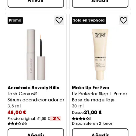
Añadir
Añadir
Promo
Solo en Sephora
Anastasia Beverly Hills
Make Up For Ever
Lash Genius®
Uv Protector Step 1 Primer
Sérum acondicionador para pestañas
Base de maquillaje
3.5 ml
30 ml
48,00 €
21,00 €
Desde
Precio original: 
61,00 €
-21%
5
5
Disponible en 2 tonos
Añadir
Añadir