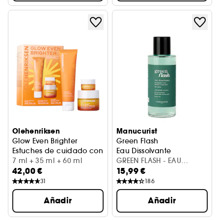
Olehenriksen
Manucurist
Glow Even Brighter
Green Flash
Estuches de cuidado con ácido hialurónico y vitamina C
Eau Dissolvante
7 ml + 35 ml + 60 ml
GREEN FLASH - EAU
42,00 €
15,99 €
DISSOLVANTE 100ML
31
186
Añadir
Añadir