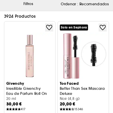
Filtros
Ordenar :
Recomendados
3924 Productos
Solo en Sephora
Givenchy
Too Faced
Irresitible Givenchy
Better Than Sex Mascara
Eau de Parfum Roll On
Deluxe
20 ml
Máscara Formato mini
Noir (4,8 g)
30,00 €
20,00 €
417
15346