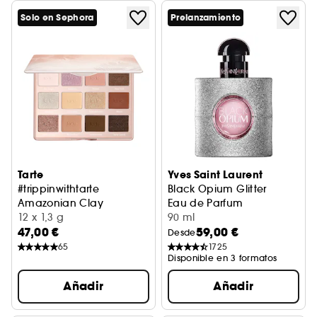
Solo en Sephora
Prelanzamiento
Tarte
Yves Saint Laurent
#trippinwithtarte
Black Opium Glitter
Amazonian Clay
Eau de Parfum
Paleta de sombras de ojos
12 x 1,3 g
90 ml
47,00 €
59,00 €
Desde
65
1725
Disponible en 3 formatos
Añadir
Añadir