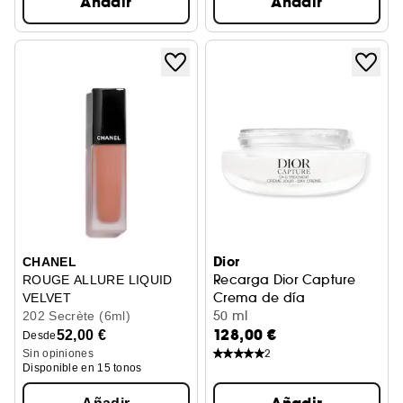
Añadir
Añadir
Dior
CHANEL
Recarga Dior Capture
ROUGE ALLURE LIQUID
Crema de día
VELVET
Corrección antiedad de alto
50 ml
Barra de Labios
202 Secrète (6ml)
128,00 €
52,00 €
Desde
2
Sin opiniones
Disponible en 15 tonos