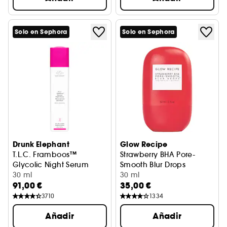
Solo en Sephora
Solo en Sephora
Drunk Elephant
Glow Recipe
T.L.C. Framboos™
Strawberry BHA Pore-
Glycolic Night Serum
Smooth Blur Drops
Sérum De Noche
30 ml
Sérum para cerrar poros
30 ml
91,00 €
35,00 €
3710
1334
Añadir
Añadir