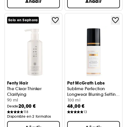
Añadir
Añadir
Solo en Sephora
Fenty Hair
Pat McGrath Labs
The Clear Thinker
Sublime Perfection
Clarifying
Longwear Blurring Setting
Champú clarificante
90 ml
Spray
Spray de acabado
100 ml
20,00 €
48,00 €
Desde
118
13
Disponible en 2 formatos