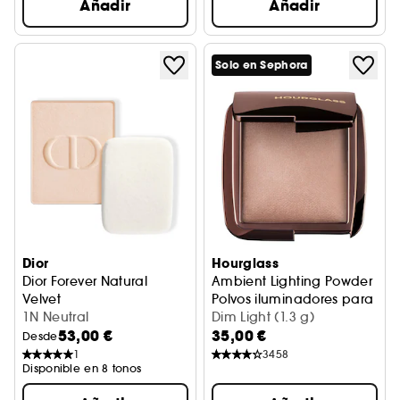
Añadir
Añadir
Solo en Sephora
Dior
Hourglass
Dior Forever Natural
Ambient Lighting Powder
Velvet
Polvos iluminadores para el r
Recarga base de maquillaje compacta
1N Neutral
Dim Light (1.3 g)
53,00 €
35,00 €
Desde
1
3458
Disponible en 8 tonos