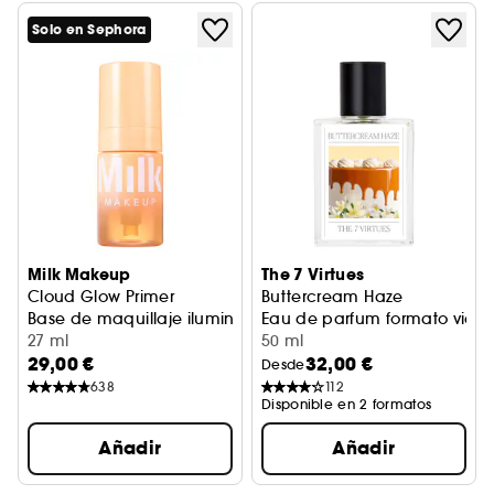
Solo en Sephora
Milk Makeup
The 7 Virtues
Cloud Glow Primer
Buttercream Haze
Base de maquillaje iluminadora en espuma
Eau de parfum formato viaje
27 ml
50 ml
29,00 €
32,00 €
Desde
638
112
Disponible en 2 formatos
Añadir
Añadir