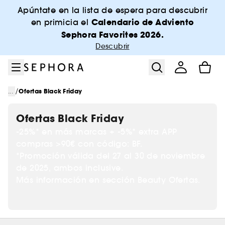
Ir al menú
Ir al contenido principal
Ir al pie de página
Apúntate en la lista de espera para descubrir
Calendario de Adviento
en primicia el
Sephora Favorites 2026.
Descubrir
/
...
Ofertas Black Friday
Ofertas Black Friday
-25%* en más marcas + -5%* extra APP
compras >90€ con código: BF.
*Promoción válida del 27 al 30 de noviembre
de 2025, ambos inclusive.
Más información en sección Beauty Ofertas.