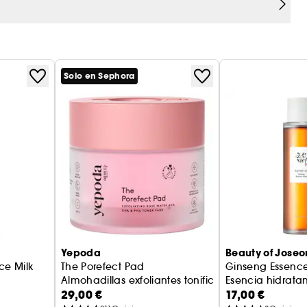
Solo en Sephora
rciona equilibrio
Yepoda
Beauty of Joseo
ce Milk
The Porefect Pad
Ginseng Essenc
Esencia hidrata
Almohadillas exfoliantes tonificantes AHA, BH
29,00 €
17,00 €