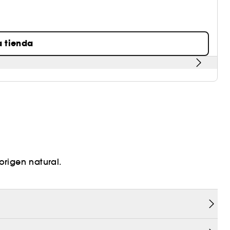
a tienda
rigen natural.
el. Formulada a base de vitamina C, que ofrece un
n de colágeno e ilumina la piel. La combinación
 a exfoliar la piel con total suavidad.