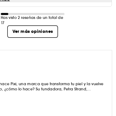
Has visto 2 reseñas de un total de
17
Ver más opiniones
nace Pixi, una marca que transforma tu piel y la vuelve
ro, ¿cómo lo hace? Su fundadora, Petra Strand,
 la piel ha formulado cada producto de Pixi con
rostro, sino que realzan su belleza y luminosidad.