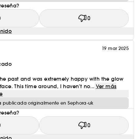
 reseña?
0
0
enido
19 mar 2025
icado
n the past and was extremely happy with the glow
face. This time around, I haven’t no...
Ver más
e
 publicada originalmente en Sephora-uk
 reseña?
0
0
enido