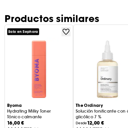
Productos similares
Solo en Sephora
Byoma
The Ordinary
Hydrating Milky Toner
Solución tonificante con
Tónico calmante
glicólico 7 %
16,00 €
12,00 €
Loción exfoliante
Desde