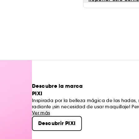
Descubre la marca
PIXI
Inspirada por la belleza mágica de las hadas, 
radiante ¡sin necesidad de usar maquillaje! Pe
apasionada por el tratamiento y el cuidado de
Ver más
ingredientes naturales que no solo protegen tu 
Descubrir PIXI