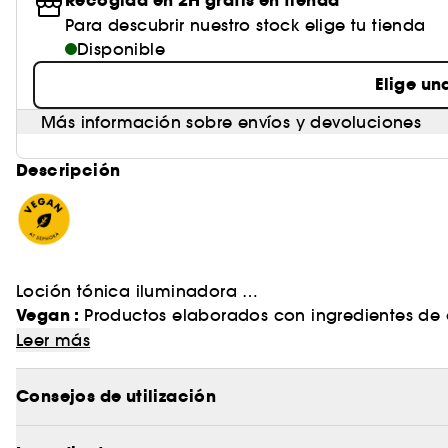
Recogida en 2H gratis en tienda
Para descubrir nuestro stock elige tu tienda
Disponible
Elige un
Más información sobre envíos y devoluciones
Descripción
Loción tónica iluminadora
Vegan :
Productos elaborados con ingredientes de o
¿Qué hace único a este producto?
Leer más
Esta loción tónica ilumina, protege y exfolia la pi
intenso poder antioxidante, favorece la producció
Consejos de utilización
de corteza de sauce y extractos de frutas contribuye
- Ilumina, protege y exfolia la piel