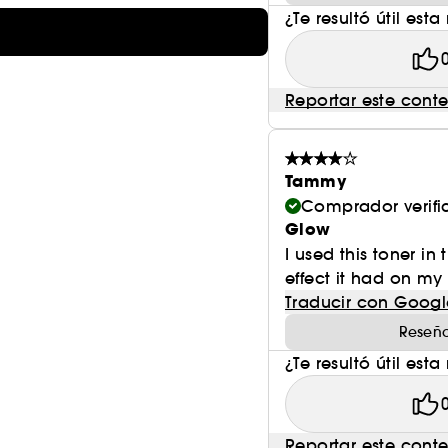
¿Te resultó útil esta
Reportar este cont
Tammy
Comprador verif
Glow
I used this toner i
effect it had on my 
Traducir con Googl
Reseña
¿Te resultó útil esta
Reportar este cont