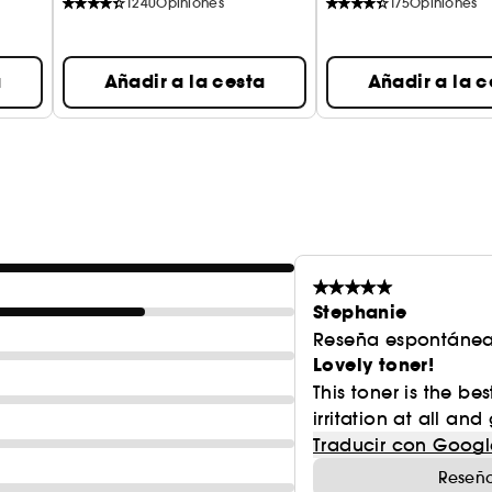
1240
Opiniones
175
Opiniones
a
Añadir a la cesta
Añadir a la c
Stephanie
Reseña espontánea
Lovely toner!
This toner is the bes
irritation at all an
Traducir con Googl
Reseña