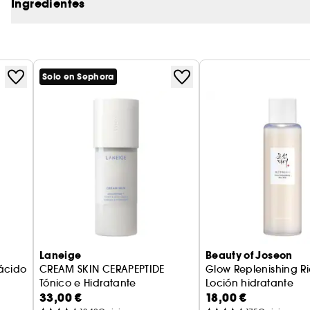
Ingredientes
- Sin alcohol
Indicado para todos los tipos de piel
Ingredientes clave:
- Vitamina C, que ilumina el rostro
Solo en Sephora
- Los probióticos refuerzan y protegen
- La corteza de sauce exfolia con suavidad y propo
Laneige
Beauty of Joseon
 ácido
CREAM SKIN CERAPEPTIDE
Glow Replenishing Ri
Tónico e Hidratante
Loción hidratante
33,00 €
18,00 €