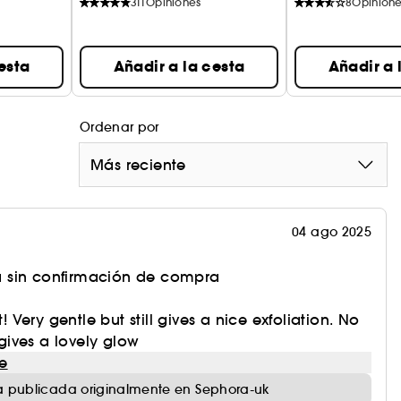
311
Opiniones
8
Opinion
esta
Añadir a la cesta
Añadir a 
Ordenar por
Más reciente
04 ago 2025
 sin confirmación de compra
t! Very gentle but still gives a nice exfoliation. No
d gives a lovely glow
e
 publicada originalmente en Sephora-uk