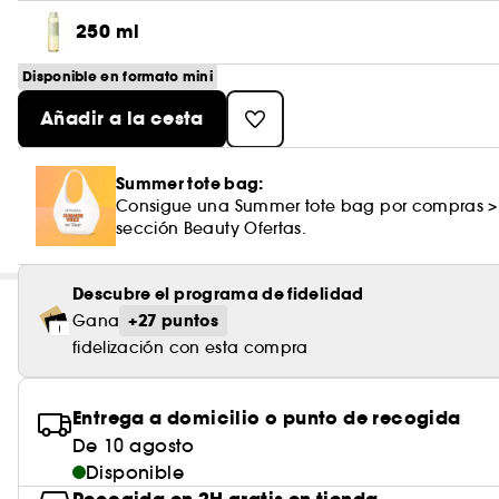
250 ml
Disponible en formato mini
Añadir a la cesta
Summer tote bag:
Consigue una Summer tote bag por compras >
sección Beauty Ofertas.
Descubre el programa de fidelidad
+27 puntos
Gana
fidelización con esta compra
Entrega a domicilio o punto de recogida
De 10 agosto
Disponible