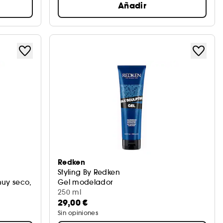
Añadir
Redken
Styling By Redken
uy seco, rizado a encrespado
Gel modelador
250 ml
29,00 €
Sin opiniones