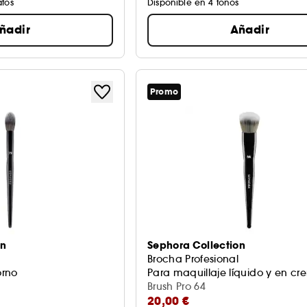
atos
Disponible en 4 tonos
ñadir
Añadir
Promo
on
Sephora Collection
Brocha Profesional
contorno
Para maquillaje líquido y en cr
Brush Pro 64
20,00 €