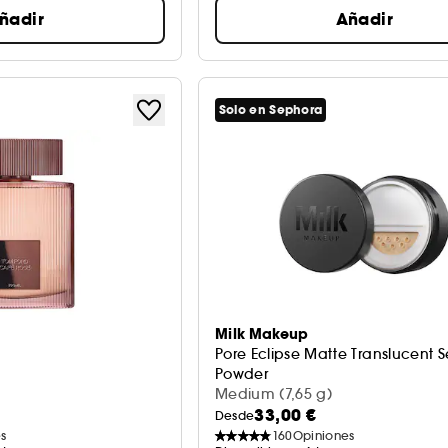
ñadir
Añadir
Solo en Sephora
Milk Makeup
Pore ​​Eclipse Matte Translucent S
Powder
Polvo fijador sin talco
Medium (7,65 g)
33,00 €
Desde
s
160
Opiniones