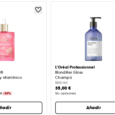
L'Oréal Professionnel
T®
Blondifier Gloss
y vitamínico
Champú
500 ml
35,00 €
 €
-30%
Sin opiniones
ñadir
Añadir