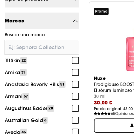
Promo
Maquillaje
1182
Marcas
Tratamiento
1445
Buscar una marca
Perfume
594
Cabello
540
111Skin
22
Accesorios
152
Amika
31
Cuerpo
26
Nuxe
Anastasia Beverly Hills
Prodigieuse BOOS
51
El sérum luminoso 
Armani
30 ml
57
30,00 €
Augustinus Bader
28
Precio original: 
43,00
65
Opiniones
Australian Gold
6
A
Aveda
45