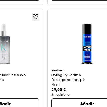
Redken
lular Intensivo
Styling By Redken
he
Pasta para esculpir
llo
75 ml
29,00 €
Sin opiniones
ñadir
Añadir