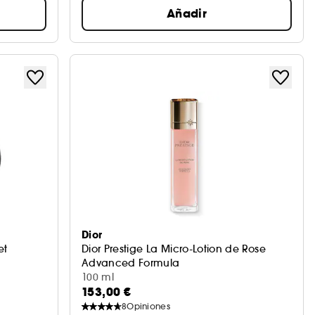
Añadir
Dior
et
Dior Prestige La Micro-Lotion de Rose
Advanced Formula
Loción micronutritiva
100 ml
153,00 €
8
Opiniones