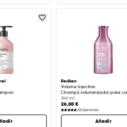
nel
Redken
Volume Injection
hampoo
Champú voluminizador para cabe
300 ml
26,00 €
32
Opiniones
ñadir
Añadir