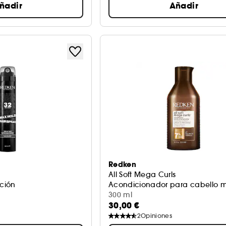
ñadir
Añadir
Redken
All Soft Mega Curls
ación
Acondicionador para cabello m
300 ml
30,00 €
2
Opiniones