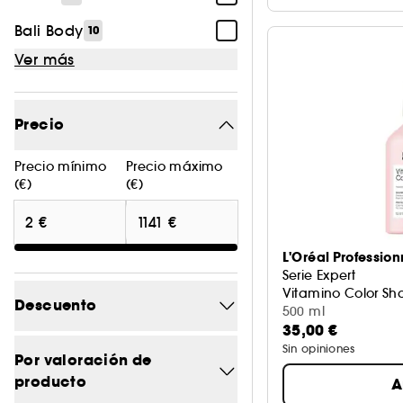
Bali Body
10
Ver más
Precio
Precio mínimo
Precio máximo
(€)
(€)
L'Oréal Profession
Serie Expert
Vitamino Color S
Descuento
500 ml
35,00 €
Sin opiniones
-0
14
Por valoración de
producto
A
-14.8
1