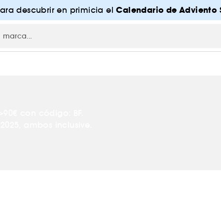
Calendario de Adviento 
para descubrir en primicia el
>90€ con código: BF.
2025, ambos inclusive.