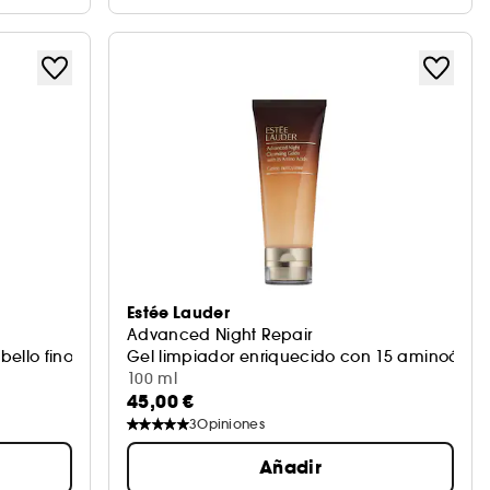
Estée Lauder
Advanced Night Repair
llo fino y liso
Gel limpiador enriquecido con 15 aminoácid
100 ml
45,00 €
3
Opiniones
Añadir