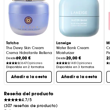
Tatcha
Laneige
M
The Dewy Skin Cream
Water Bank Cream
C
Crema Hidratante Rellenadora Rica
Moisturizer
P
69,00 €
20,00 €
2
Crema Hidratante
C
Desde
Desde
3647
Opiniones
1481
Opiniones
Disponible en 2 formatos
Disponible en 3 formatos
Añadir a la cesta
Añadir a la cesta
Reseña del producto
4.7/5
(307 reseñas de producto)