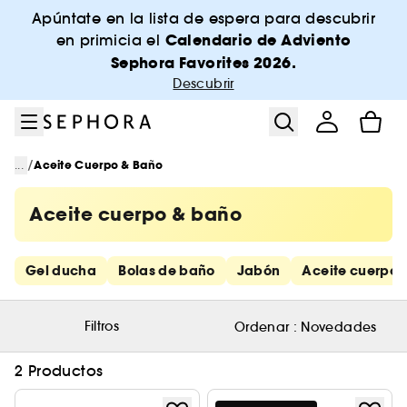
Ir al menú
Ir al contenido principal
Ir al pie de página
Apúntate en la lista de espera para descubrir
Calendario de Adviento
en primicia el
Sephora Favorites 2026.
Descubrir
/
...
Aceite Cuerpo & Baño
Aceite cuerpo & baño
Saltar los enlaces rápidos
Gel ducha
Bolas de baño
Jabón
Aceite cuerpo 
Filtros
Ordenar :
Novedades
2 Productos